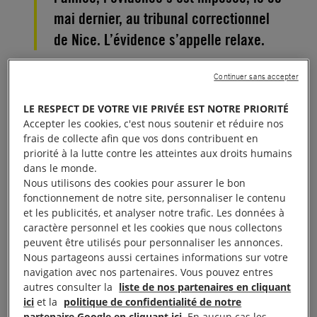
mai dernier, au tribunal correctionnel
de Nice. L’évidence s’appelle relaxe.
La justice, n’a pas pu apporter la preuve que l’amie
Continuer sans accepter
Martine, militante d’Amnesty International et de
LE RESPECT DE VOTRE VIE PRIVÉE EST NOTRE PRIORITÉ
l’Anafé, avait «
aidé à l’entrée d’étrangers en
Accepter les cookies, c'est nous soutenir et réduire nos
France
». Retraitée âgée de 73 ans, chargée par
frais de collecte afin que vos dons contribuent en
priorité à la lutte contre les atteintes aux droits humains
Amnesty de missions d’observation à la frontière,
dans le monde.
elle était accusée d’avoir « convoyé » deux migrants
Nous utilisons des cookies pour assurer le bon
mineurs entre l’
Italie
et la
France
, le 28 juillet 2017,
fonctionnement de notre site, personnaliser le contenu
et les publicités, et analyser notre trafic. Les données à
au poste frontière de Menton-Vintimille.
caractère personnel et les cookies que nous collectons
peuvent être utilisés pour personnaliser les annonces.
Martine Landry assure pour sa part n’avoir recueilli
Nous partageons aussi certaines informations sur votre
navigation avec nos partenaires. Vous pouvez entres
les deux adolescents qu’après leur passage de la
autres consulter la
liste de nos partenaires en cliquant
frontière, sur le territoire français donc. Elle les a
ici
et la
politique de confidentialité de notre
d’ailleurs aussitôt remis à la Police de l’Air et des
partenaire Google en cliquant ici
. En aucun cas les