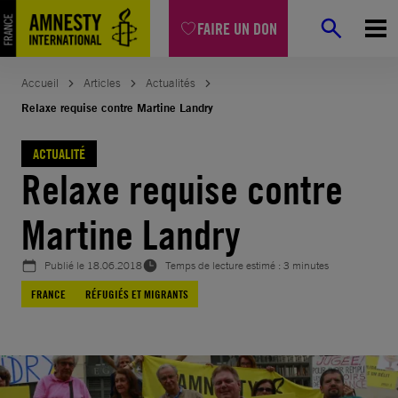
Aller
FAIRE UN DON
au
contenu
Accueil
Articles
Actualités
Relaxe requise contre Martine Landry
ACTUALITÉ
Relaxe requise contre
Martine Landry
Publié le
18.06.2018
Temps de lecture estimé : 3 minutes
FRANCE
RÉFUGIÉS ET MIGRANTS