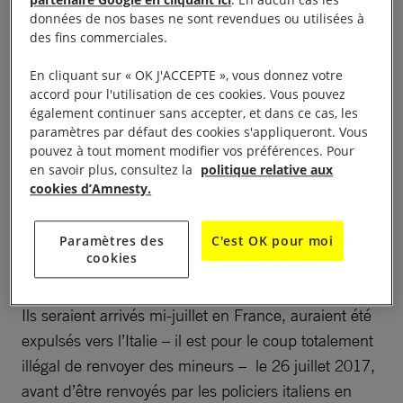
données de nos bases ne sont revendues ou utilisées à
Frontières (PAF), afin qu’ils soient pris en charge
des fins commerciales.
par l’aide sociale à l’enfance (ASE).
En cliquant sur « OK J'ACCEPTE », vous donnez votre
Le verdict sera rendu le 13 juillet et ne semble pas
accord pour l'utilisation de ces cookies. Vous pouvez
également continuer sans accepter, et dans ce cas, les
faire de doute, la procureure de la République,
paramètres par défaut des cookies s'appliqueront. Vous
Valentine Vinesse, ayant donc demandé la relaxe
pouvez à tout moment modifier vos préférences. Pour
pour Martine Landry. Mais ce procès laisse
en savoir plus, consultez la
politique relative aux
cookies d’Amnesty.
cependant un sentiment de malaise, voire de colère.
En effet, il a moins porté sur les faits reprochés à
Paramètres des
C'est OK pour moi
tort à Martine Landry, que sur la chronologie du sort
cookies
de ces deux mineurs guinéens.
Ils seraient arrivés mi-juillet en France, auraient été
expulsés vers l’Italie – il est pour le coup totalement
illégal de renvoyer des mineurs – le 26 juillet 2017,
avant d’être renvoyés par les policiers italiens en