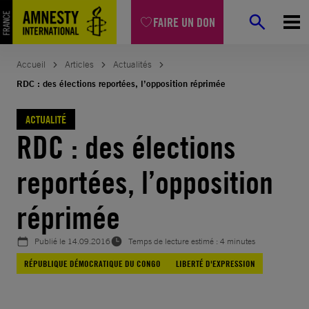
Aller
FAIRE UN DON
au
contenu
Accueil
Articles
Actualités
RDC : des élections reportées, l’opposition réprimée
ACTUALITÉ
RDC : des élections
reportées, l’opposition
réprimée
Publié le
14.09.2016
Temps de lecture estimé : 4 minutes
RÉPUBLIQUE DÉMOCRATIQUE DU CONGO
LIBERTÉ D'EXPRESSION