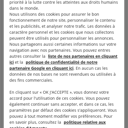
priorité à la lutte contre les atteintes aux droits humains
troisième mandat mais en mai 2016, la Cour
dans le monde.
constitutionnelle a jugé qu’il pouvait se maintenir au
Nous utilisons des cookies pour assurer le bon
pouvoir jusqu’à ce qu’un nouveau Président soit élu.
fonctionnement de notre site, personnaliser le contenu
et les publicités, et analyser notre trafic. Les données à
caractère personnel et les cookies que nous collectons
peuvent être utilisés pour personnaliser les annonces.
Nous partageons aussi certaines informations sur votre
Criminalisation de la
navigation avec nos partenaires. Vous pouvez entres
autres consulter la
liste de nos partenaires en cliquant
société civile
ici
et la
politique de confidentialité de notre
partenaire Google en cliquant ici
. En aucun cas les
données de nos bases ne sont revendues ou utilisées à
Dans notre rapport, intitulé Démantèlement de la
des fins commerciales.
dissidence. Répression de la liberté d’expression sur
En cliquant sur « OK J'ACCEPTE », vous donnez votre
fond de retard des élections en République
accord pour l'utilisation de ces cookies. Vous pouvez
démocratique du Congo, nous montrons comment
également continuer sans accepter, et dans ce cas, les
paramètres par défaut des cookies s'appliqueront. Vous
la société civile qui se mobilise pour demander le
pouvez à tout moment modifier vos préférences. Pour
respect de la Constitution est attaquée. Les
en savoir plus, consultez la
politique relative aux
défenseurs des droits humains
sont dénigrés