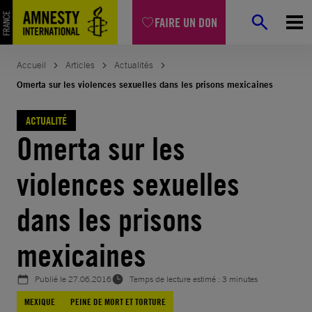
Aller
FAIRE UN DON
au
contenu
Accueil
Articles
Actualités
Omerta sur les violences sexuelles dans les prisons mexicaines
ACTUALITÉ
Omerta sur les
violences sexuelles
dans les prisons
mexicaines
Publié le
27.06.2016
Temps de lecture estimé : 3 minutes
MEXIQUE
PEINE DE MORT ET TORTURE