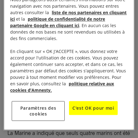
navigation avec nos partenaires. Vous pouvez entres
autres consulter la
liste de nos partenaires en cliquant
ici
et la
politique de confidentialité de notre
partenaire Google en cliquant ici
. En aucun cas les
Une détermination du
données de nos bases ne sont revendues ou utilisées à
des fins commerciales.
gouvernement pour
En cliquant sur « OK J'ACCEPTE », vous donnez votre
étouffer les affaires
accord pour l'utilisation de ces cookies. Vous pouvez
également continuer sans accepter, et dans ce cas, les
paramètres par défaut des cookies s'appliqueront. Vous
Sur les milliers de plaintes pour torture déposées
pouvez à tout moment modifier vos préférences. Pour
depuis 1991, seules 15 ont abouti à des
en savoir plus, consultez la
politique relative aux
cookies d’Amnesty.
condamnations pénales. En dépit de cette
abondance de plainte, l’armée nous a simplement
informé par écrit qu’aucun soldat n’a été suspendu
Paramètres des
C'est OK pour moi
cookies
pour viol ou violences sexuelles entre 2010 et 2015.
La Marine a indiqué que seuls quatre marins ont été