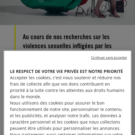
Au cours de nos recherches sur les
violences sexuelles infligées par les
forces de l’ordre, les autorités
Continuer sans accepter
mexicaines nous ont empêchées
LE RESPECT DE VOTRE VIE PRIVÉE EST NOTRE PRIORITÉ
d’accéder à des informations
Accepter les cookies, c'est nous soutenir et réduire nos
cruciales.
frais de collecte afin que vos dons contribuent en
priorité à la lutte contre les atteintes aux droits humains
dans le monde.
Le ministère de l’Intérieur a ainsi interdit aux
Nous utilisons des cookies pour assurer le bon
délégués de l’organisation de rencontrer certaines
fonctionnement de notre site, personnaliser le contenu
détenues ou encore de se rendre dans les prisons.
et les publicités, et analyser notre trafic. Les données à
caractère personnel et les cookies que nous collectons
Des représentants de l’armée et de la marine ont en
peuvent être utilisés pour personnaliser les annonces.
outre refusé de rencontrer notre délégation.
Nous partageons aussi certaines informations sur votre