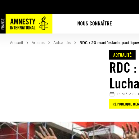
Aller
au
contenu
NOUS CONNAÎTRE
Accueil
Articles
Actualités
RDC : 20 manifestants pacifique
ACTUALITÉ
RDC :
Lucha
Publié le
22.
RÉPUBLIQUE DÉ