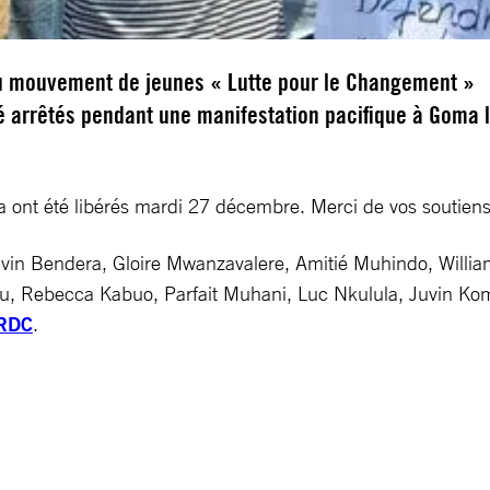
du mouvement de jeunes « Lutte pour le Changement »
é arrêtés pendant une manifestation pacifique à Goma 
 ont été libérés mardi 27 décembre. Merci de vos soutiens
in Bendera, Gloire Mwanzavalere, Amitié Muhindo, William
, Rebecca Kabuo, Parfait Muhani, Luc Nkulula, Juvin Kom
RDC
.