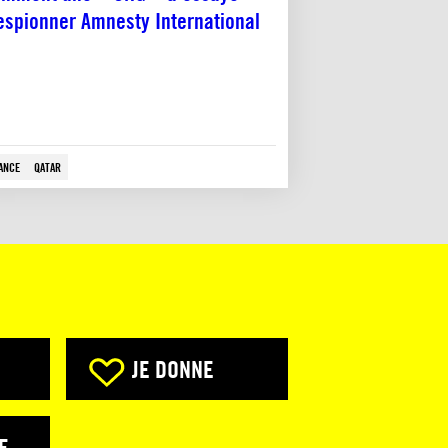
espionner Amnesty International
ANCE
QATAR
JE DONNE
E