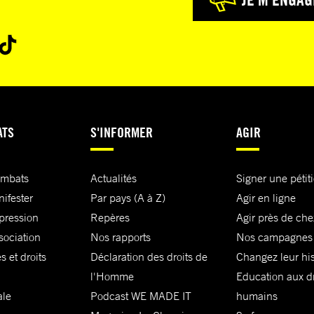
ATS
S'INFORMER
AGIR
ombats
Actualités
Signer une pétit
nifester
Par pays (A à Z)
Agir en ligne
xpression
Repères
Agir près de che
sociation
Nos rapports
Nos campagnes
s et droits
Déclaration des droits de
Changez leur his
l'Homme
Education aux dr
ale
Podcast WE MADE IT
humains