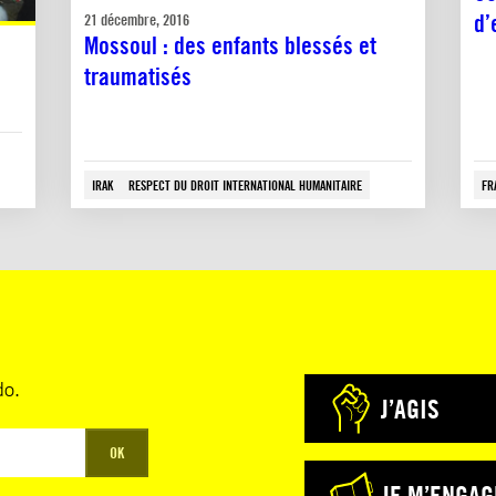
d’
21 décembre, 2016
Mossoul : des enfants blessés et
traumatisés
IRAK
RESPECT DU DROIT INTERNATIONAL HUMANITAIRE
FR
do.
J’AGIS
OK
JE M’ENGAG