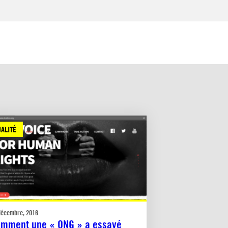
ALITÉ
décembre, 2016
mment une « ONG » a essayé