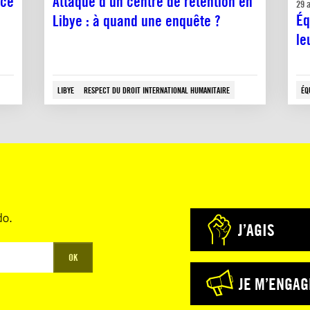
nce
Attaque d’un centre de rétention en
29 a
Éq
Libye : à quand une enquête ?
le
LIBYE
RESPECT DU DROIT INTERNATIONAL HUMANITAIRE
ÉQ
do.
J’AGIS
OK
JE M’ENGAG