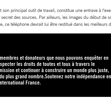
n principal outil de travail, constitue une entrave à l’exerc
 secret des sources. Par ailleurs, les images du début de son
 ce téléphone devrait lui être restitué dans les meilleurs d
s membres et donateurs que nous pouvons enquêter en
pecter les droits de toutes et tous à travers le
ission et continuer à construire un monde plus juste,
 du plus grand nombre.Soutenez notre indépendance e
ternational France.