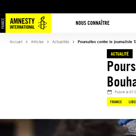
Aller
au
contenu
NOUS CONNAÎTRE
Accueil
Articles
Actualités
Poursuites contre le journaliste 
ACTUALITÉ
Pours
Bouha
Publié le
07.
FRANCE
LIBE