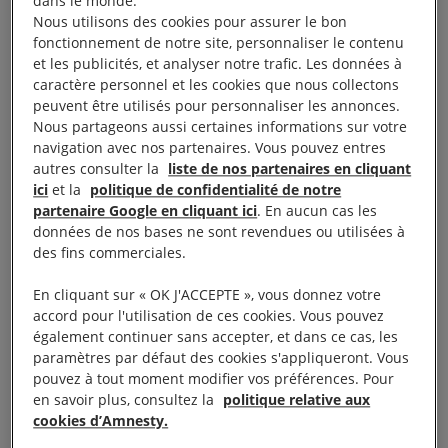
dans le monde.
Nous utilisons des cookies pour assurer le bon
fonctionnement de notre site, personnaliser le contenu
Nos roban amigas, nos matan hermanas
et les publicités, et analyser notre trafic. Les données à
caractère personnel et les cookies que nous collectons
Destrozan sus cuerpos, los desaparecen
peuvent être utilisés pour personnaliser les annonces.
Nous partageons aussi certaines informations sur votre
navigation avec nos partenaires. Vous pouvez entres
No olvide sus nombres, por favor, señor presidente
autres consulter la
liste de nos partenaires en cliquant
ici
et la
politique de confidentialité de notre
partenaire Google en cliquant ici
. En aucun cas les
données de nos bases ne sont revendues ou utilisées à
des fins commerciales.
Por todas las compas marchando en Reforma
En cliquant sur « OK J'ACCEPTE », vous donnez votre
Por todas las morras peleando en Sonora
accord pour l'utilisation de ces cookies. Vous pouvez
également continuer sans accepter, et dans ce cas, les
paramètres par défaut des cookies s'appliqueront. Vous
Por las comandantas luchando por Chiapas
pouvez à tout moment modifier vos préférences. Pour
en savoir plus, consultez la
politique relative aux
Por todas las madres buscando en Tijuana
cookies d’Amnesty.