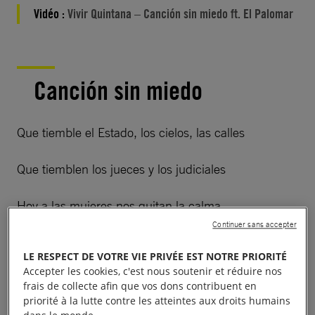
Vidéo :
Vivir Quintana – Canción sin miedo ft. El Palomar
Canción sin miedo
Que tiemble el Estado, los cielos, las calles
Que tiemblen los jueces y los judiciales
Hoy a las mujeres nos quitan la calma
Continuer sans accepter
Nos sembraron miedo, nos crecieron alas
LE RESPECT DE VOTRE VIE PRIVÉE EST NOTRE PRIORITÉ
Accepter les cookies, c'est nous soutenir et réduire nos
frais de collecte afin que vos dons contribuent en
priorité à la lutte contre les atteintes aux droits humains
A cada minuto, de cada semana