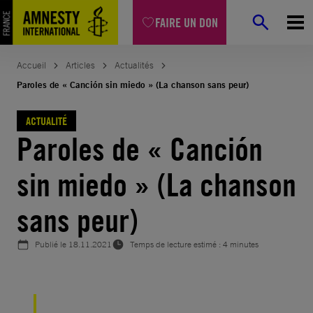
Aller
FAIRE UN DON
au
contenu
Accueil
Articles
Actualités
Paroles de « Canción sin miedo » (La chanson sans peur)
ACTUALITÉ
Paroles de « Canción
sin miedo » (La chanson
sans peur)
Publié le
18.11.2021
Temps de lecture estimé : 4 minutes