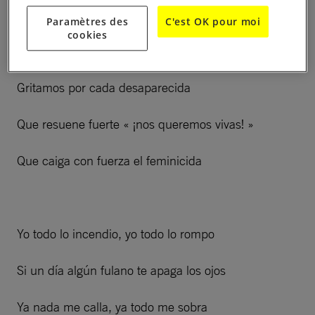
Paramètres des
C'est OK pour moi
cookies
Cantamos sin miedo, pedimos justicia
Gritamos por cada desaparecida
Que resuene fuerte « ¡nos queremos vivas! »
Que caiga con fuerza el feminicida
Yo todo lo incendio, yo todo lo rompo
Si un día algún fulano te apaga los ojos
Ya nada me calla, ya todo me sobra