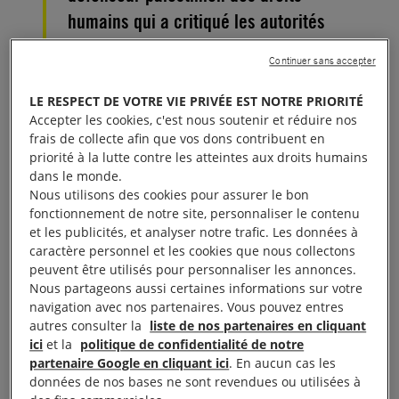
humains qui a critiqué les autorités
palestiniennes sur Facebook est une
Continuer sans accepter
atteinte à la liberté d’expression.
LE RESPECT DE VOTRE VIE PRIVÉE EST NOTRE PRIORITÉ
Accepter les cookies, c'est nous soutenir et réduire nos
Mise à jour du 11 septembre 2017
:
ISSA AMRO
frais de collecte afin que vos dons contribuent en
LIBÉRÉ ! Près d’une semaine après son
priorité à la lutte contre les atteintes aux droits humains
arrestation, Issa Amro a été libéré sous caution
dans le monde.
Nous utilisons des cookies pour assurer le bon
dimanche10 septembre par une cour
fonctionnement de notre site, personnaliser le contenu
palestinienne. Il demeure toujours sous le coup
et les publicités, et analyser notre trafic. Les données à
d’une inculpation pour des posts sur Facebook
caractère personnel et les cookies que nous collectons
peuvent être utilisés pour personnaliser les annonces.
critiquant l’arrestation de journalistes palestiniens.
Nous partageons aussi certaines informations sur votre
En arrêtant Issa Amro, les autorités palestiniennes
navigation avec nos partenaires. Vous pouvez entres
autres consulter la
liste de nos partenaires en cliquant
ont violé sa liberté d’expression et envoient un
ici
et la
politique de confidentialité de notre
message extrêmement inquiétant à toute la société
partenaire Google en cliquant ici
. En aucun cas les
civile palestinienne. Si sa libération est une bonne
données de nos bases ne sont revendues ou utilisées à