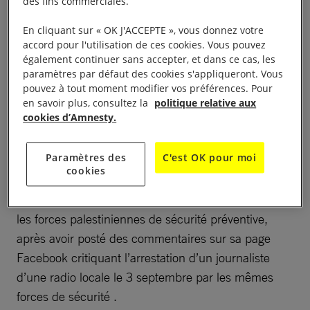
des fins commerciales.
nouvelle, il est temps que les autorités abrogent la
loi sur la cybercriminalité qui impose des
En cliquant sur « OK J'ACCEPTE », vous donnez votre
restrictions sévères à la liberté des médias et
accord pour l'utilisation de ces cookies. Vous pouvez
également continuer sans accepter, et dans ce cas, les
interdit la dissidence en ligne.
paramètres par défaut des cookies s'appliqueront. Vous
pouvez à tout moment modifier vos préférences. Pour
Installé à Hébron, Issa Amro, coordinateur de
Youth
en savoir plus, consultez la
politique relative aux
cookies d’Amnesty.
Against Settlements
(La jeunesse contre les
colonies) et ancien chercheur sur le terrain pour
Paramètres des
C'est OK pour moi
l’ONG israélienne
B’Tselem
(Centre d’information
cookies
israélien pour les droits humains dans les territoires
occupés), a été interpellé vers midi heure locale par
les forces palestiniennes de sécurité préventive,
après avoir posté des commentaires sur sa page
Facebook critiquant l’arrestation d’un journaliste
d’une radio locale le 3 septembre par les mêmes
forces de sécurité .