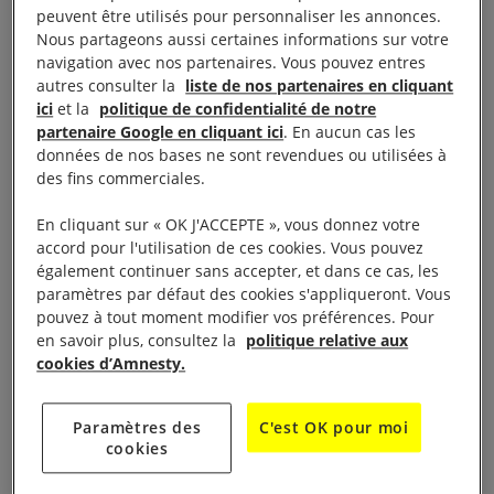
soumis à des conditions tellement difficiles et
peuvent être utilisés pour personnaliser les annonces.
éprouvantes qu’il est inconcevable que leur
Nous partageons aussi certaines informations sur votre
navigation avec nos partenaires. Vous pouvez entres
détention puisse se poursuivre dans cet
autres consulter la
liste de nos partenaires en cliquant
environnement accablant.
ici
et la
politique de confidentialité de notre
partenaire Google en cliquant ici
. En aucun cas les
Les condamnations des prisonniers politiques
données de nos bases ne sont revendues ou utilisées à
des fins commerciales.
reposent sur des accusations invraisemblables
d’espionnage, de diffusion de la corruption sur terre,
En cliquant sur « OK J'ACCEPTE », vous donnez votre
d’agissement contre la sécurité nationale, de
accord pour l'utilisation de ces cookies. Vous pouvez
également continuer sans accepter, et dans ce cas, les
corruption et de prostitution et de formation de
paramètres par défaut des cookies s'appliqueront. Vous
groupes illégaux sur des chaînes Telegram. Ces
pouvez à tout moment modifier vos préférences. Pour
chefs d’inculpation peuvent entraîner des peines de
en savoir plus, consultez la
politique relative aux
cookies d’Amnesty.
10 ans d’emprisonnement ou la peine de mort.
De la formulation des accusations à l’annonce du
Paramètres des
C'est OK pour moi
cookies
verdict, de nombreux accusés se voient refuser la
possibilité de consulter un avocat indépendant ou