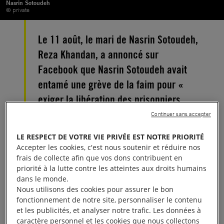
Nasrin Sotoudeh
© private
Le 11 août, le mari de Nasrin Sotoudeh,
Reza Khandan, a annoncé sur
Facebook que Nasrin Sotoudeh avait
entamé une grève de la faim pour «
exiger la libération des prisonniers
politiques en Iran ». Cette publication
Continuer sans accepter
comprenait cette déclaration de Nasrin
LE RESPECT DE VOTRE VIE PRIVÉE EST NOTRE PRIORITÉ
Sotoudeh.
Accepter les cookies, c'est nous soutenir et réduire nos
frais de collecte afin que vos dons contribuent en
priorité à la lutte contre les atteintes aux droits humains
Chers militants et militantes des droits humains,
dans le monde.
Nous utilisons des cookies pour assurer le bon
Avec la crise du coronavirus qui a envahi l’Iran et le
fonctionnement de notre site, personnaliser le contenu
et les publicités, et analyser notre trafic. Les données à
reste du monde, les prisonniers politiques sont
caractère personnel et les cookies que nous collectons