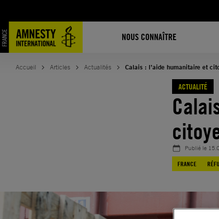
Aller
au
contenu
NOUS CONNAÎTRE
Accueil
Articles
Actualités
Calais : l’aide humanitaire et cit
ACTUALITÉ
Calais
citoy
Publié le
15.
FRANCE
RÉFU