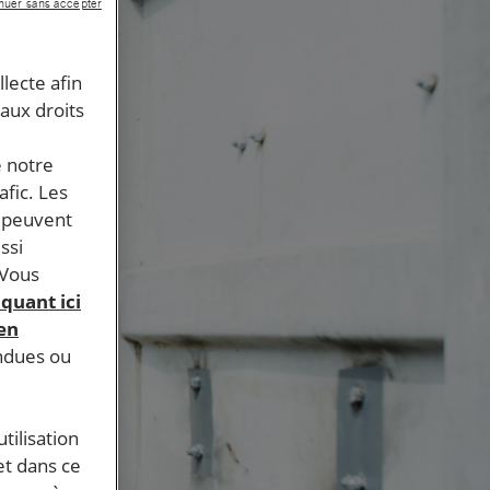
nuer sans accepter
llecte afin
 aux droits
e notre
afic. Les
s peuvent
ssi
 Vous
iquant ici
 en
endues ou
tilisation
et dans ce