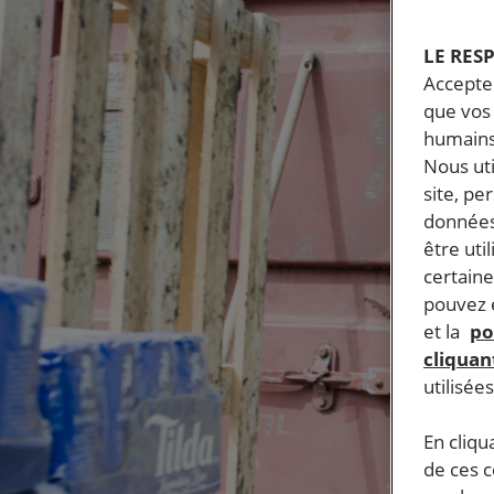
LE RES
Accepter
que vos 
humains
Nous ut
site, pe
données
être uti
certaine
pouvez e
et la
po
cliquant
utilisée
En cliqu
de ces 