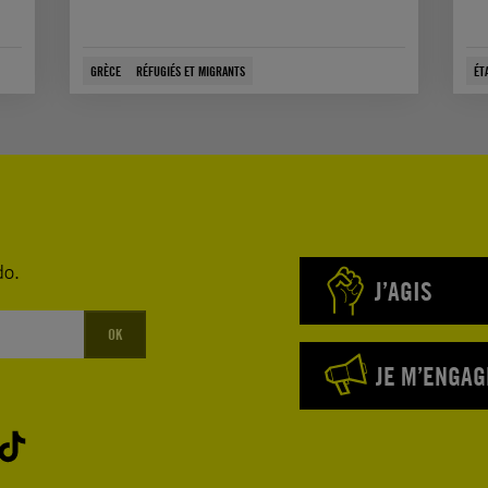
GRÈCE
RÉFUGIÉS ET MIGRANTS
ÉT
do.
J’AGIS
OK
JE M’ENGAG