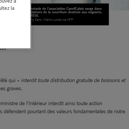
pouvez à
ltez la
Un bénévole de l'association Care4Calais range dans
des containers de la nourriture destinée aux migrants,
Calais 2016.
© Antony Zaro / Hans Lucas via AFP
ons
,
ent
rêté qui «
interdit toute distribution gratuite de boissons et
es graves.
nistre de l’Intérieur interdit ainsi toute action
es défendent pourtant des valeurs fondamentales de notre