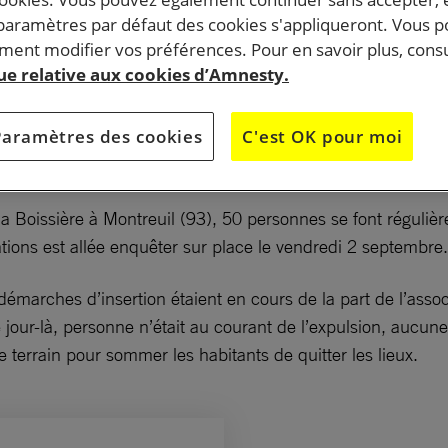
 paramètres par défaut des cookies s'appliqueront. Vous 
ent modifier vos préférences. Pour en savoir plus, consu
 40 jours, 26 enfants dorment dans la rue avec leurs
que relative aux cookies d’Amnesty.
s matelas à même le bitume. Entre le 28 juillet et le 7
 familles ont été délogées une trentaine de fois des
Paramètres des cookies
C'est OK pour moi
roits où elles s’étaient posées.
la Boissière à Montreuil (93), 50 personnes se font réguliè
ions est allée enquêter sur place le vendredi 2 septembre.
démarches d’insertion étaient en cours de la part de l’assoc
 jour-là, personne n’était au courant de l’expulsion, aucune 
le terrain pour sommer les habitants de quitter les lieux.