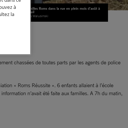
pouvez à
Les familles Roms dans la rue en plein mois d'août à
Montreuil
ltez la
© Gilles Walusinski
rement chassées de toutes parts par les agents de police
iation « Roms Réussite ». 6 enfants allaient à l’école
information n’avait été faite aux familles. A 7h du matin,