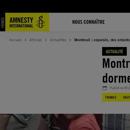
Aller
au
contenu
NOUS CONNAÎTRE
Accueil
Articles
Actualités
Montreuil : expulsés, des enfant
ACTUALITÉ
Montr
dorme
Publié le
05.
FRANCE
JUST