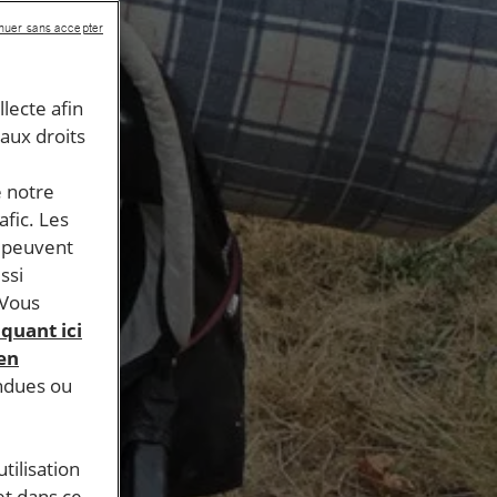
nuer sans accepter
llecte afin
 aux droits
e notre
afic. Les
s peuvent
ssi
 Vous
iquant ici
 en
endues ou
tilisation
et dans ce