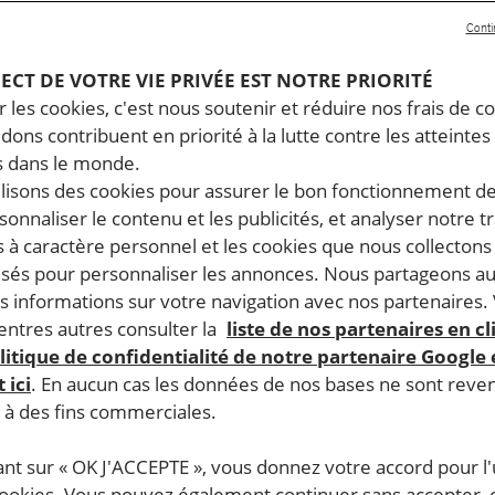
Conti
PECT DE VOTRE VIE PRIVÉE EST NOTRE PRIORITÉ
 les cookies, c'est nous soutenir et réduire nos frais de co
dons contribuent en priorité à la lutte contre les atteintes
 dans le monde.
ilisons des cookies pour assurer le bon fonctionnement d
rsonnaliser le contenu et les publicités, et analyser notre tr
 à caractère personnel et les cookies que nous collecton
lisés pour personnaliser les annonces. Nous partageons au
s informations sur votre navigation avec nos partenaires.
ntres autres consulter la
liste de nos partenaires en cl
litique de confidentialité de notre partenaire Google
 ici
. En aucun cas les données de nos bases ne sont rev
s à des fins commerciales.
ant sur « OK J'ACCEPTE », vous donnez votre accord pour l'u
cookies. Vous pouvez également continuer sans accepter, 