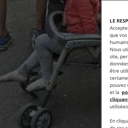
LE RES
Accepter
que vos 
humains
Nous ut
site, pe
données
être uti
certaine
pouvez e
et la
po
cliquant
utilisée
En cliqu
de ces 