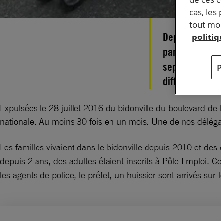
cas, les
tout mom
Depuis plus de
politi
parents sur de
septembre, ces
différents end
Expulsées le 28 juillet 2016 du bidonville du boulevard de 
nationale. Au moins 30 fois en un mois. Une de nos délégat
Les familles vivaient dans le bidonville depuis 2010 et des 
depuis 2 ans, des adultes étaient inscrits à Pôle Emploi. Ce
les agents de police, le préfet, un huissier sont arrivés sur 