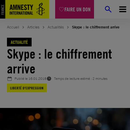
Aller
FAIRE UN DON
au
contenu
Accueil
Articles
Actualités
Skype : le chiffrement arrive
ACTUALITÉ
Skype : le chiffrement
arrive
Publié le
16.01.2018
Temps de lecture estimé : 2 minutes
LIBERTÉ D'EXPRESSION