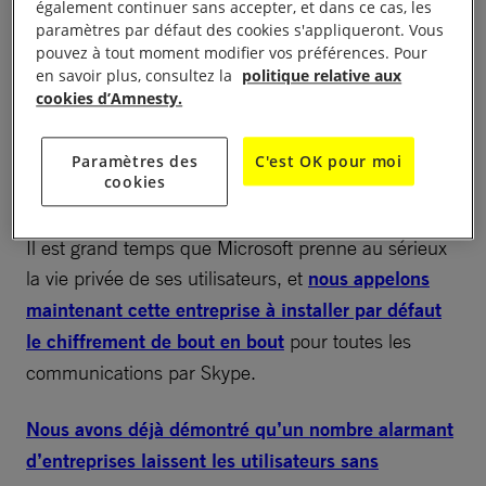
également continuer sans accepter, et dans ce cas, les
À lire aussi :
8 choses à savoir sur le chiffrement
paramètres par défaut des cookies s'appliqueront. Vous
pouvez à tout moment modifier vos préférences. Pour
en savoir plus, consultez la
politique relative aux
cookies d’Amnesty.
Faire face à la
Paramètres des
C'est OK pour moi
cybercriminalité
cookies
Il est grand temps que Microsoft prenne au sérieux
la vie privée de ses utilisateurs, et
nous appelons
maintenant cette entreprise à installer par défaut
le chiffrement de bout en bout
pour toutes les
communications par Skype.
Nous avons déjà démontré qu’un nombre alarmant
d’entreprises laissent les utilisateurs sans