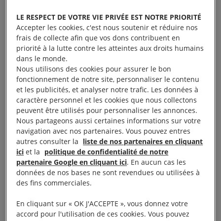
important sur la voie du respect de
ses
LE RESPECT DE VOTRE VIE PRIVÉE EST NOTRE PRIORITÉ
responsabilités en matière de droits humains
.
Accepter les cookies, c'est nous soutenir et réduire nos
frais de collecte afin que vos dons contribuent en
priorité à la lutte contre les atteintes aux droits humains
Dans un billet de blog, Microsoft a annoncé
dans le monde.
l’introduction limitée et optionnelle du chiffrement
Nous utilisons des cookies pour assurer le bon
fonctionnement de notre site, personnaliser le contenu
de bout en bout pour certaines fonctionnalités de
et les publicités, et analyser notre trafic. Les données à
Skype, notamment les appels vocaux et les
caractère personnel et les cookies que nous collectons
messages écrits entre deux personnes.
peuvent être utilisés pour personnaliser les annonces.
Nous partageons aussi certaines informations sur votre
navigation avec nos partenaires. Vous pouvez entres
Il sera disponible pour les utilisateurs de Skype
autres consulter la
liste de nos partenaires en cliquant
Insider.
ici
et la
politique de confidentialité de notre
partenaire Google en cliquant ici
. En aucun cas les
Le chiffrement est un outil essentiel pour protéger
données de nos bases ne sont revendues ou utilisées à
des fins commerciales.
les droits des internautes à la vie privée et à la
liberté d’expression.
En cliquant sur « OK J'ACCEPTE », vous donnez votre
accord pour l'utilisation de ces cookies. Vous pouvez