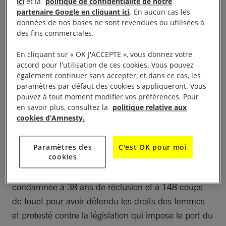
ici
et la
politique de confidentialité de notre
partenaire Google en cliquant ici
. En aucun cas les
Le visionnage de cette vidéo entraîne un
données de nos bases ne sont revendues ou utilisées à
dépôt de cookies de la part de YouTube. Si
des fins commerciales.
vous souhaitez lire la vidéo, vous devez
En cliquant sur « OK J'ACCEPTE », vous donnez votre
consentir aux cookies pour une publicité
accord pour l'utilisation de ces cookies. Vous pouvez
ciblée en cliquant sur le bouton ci-dessous.
également continuer sans accepter, et dans ce cas, les
paramètres par défaut des cookies s'appliqueront. Vous
Accepter les cookies
pouvez à tout moment modifier vos préférences. Pour
en savoir plus, consultez la
politique relative aux
cookies d’Amnesty.
Vidéo :
Mobilisation #FreeNasrin
Paramètres des
C'est OK pour moi
cookies
Nasrin est une éminente avocate iranienne
spécialiste des droits humains. Elle a été
condamnée à 38 ans de réclusion et à 148 coups
de fouet pour avoir défendu les droits des femmes
et protesté contre la législation qui impose le port du