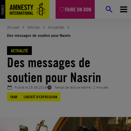
Aller
FAIRE UN DON
au
contenu
Accueil
Articles
Actualités
Des messages de soutien pour Nasrin
ACTUALITÉ
Des messages de
soutien pour Nasrin
Publié le
25.09.2019
Temps de lecture estimé : 2 minutes
IRAN
LIBERTÉ D'EXPRESSION