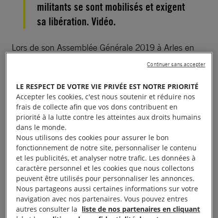
militants se sont mobilisés et exigent
sa libération. Vidéo.
Lors de son Assemblée Générale 2019 à Arles en
juin dernier, nous avons appelé les militants
Continuer sans accepter
présents à témoigner leur soutien à
Nasrin
LE RESPECT DE VOTRE VIE PRIVÉE EST NOTRE PRIORITÉ
Sotoudeh
.
Accepter les cookies, c'est nous soutenir et réduire nos
frais de collecte afin que vos dons contribuent en
priorité à la lutte contre les atteintes aux droits humains
dans le monde.
Nous utilisons des cookies pour assurer le bon
fonctionnement de notre site, personnaliser le contenu
et les publicités, et analyser notre trafic. Les données à
caractère personnel et les cookies que nous collectons
peuvent être utilisés pour personnaliser les annonces.
Nous partageons aussi certaines informations sur votre
navigation avec nos partenaires. Vous pouvez entres
autres consulter la
liste de nos partenaires en cliquant