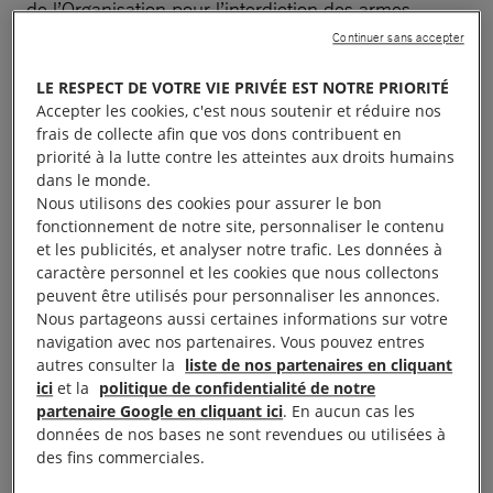
de l’Organisation pour l’interdiction des armes
chimiques (OIAC) en raison des vetos opposés par
Continuer sans accepter
la
Russie
. Aussi n’existe-t-il plus d’équipe de l’ONU
LE RESPECT DE VOTRE VIE PRIVÉE EST NOTRE PRIORITÉ
jouissant de l’indépendance, de l’expertise
Accepter les cookies, c'est nous soutenir et réduire nos
technique et du mandat nécessaires pour identifier
frais de collecte afin que vos dons contribuent en
priorité à la lutte contre les atteintes aux droits humains
les responsables des attaques meurtrières à l’arme
dans le monde.
chimique en Syrie. Le 7 avril, l’attaque chimique
Nous utilisons des cookies pour assurer le bon
contre la ville de Douma, en périphérie de Damas, a
fonctionnement de notre site, personnaliser le contenu
et les publicités, et analyser notre trafic. Les données à
fait des dizaines de victimes.
caractère personnel et les cookies que nous collectons
peuvent être utilisés pour personnaliser les annonces.
À lire aussi :
Ghouta Orientale : une catastrophe prévisible
Nous partageons aussi certaines informations sur votre
navigation avec nos partenaires. Vous pouvez entres
autres consulter la
liste de nos partenaires en cliquant
« Le secrétaire général Antonio Guterres doit tenir
ici
et la
politique de confidentialité de notre
compte de ce plaidoyer pour les civils qui souffrent
partenaire Google en cliquant ici
. En aucun cas les
données de nos bases ne sont revendues ou utilisées à
en Syrie, abandonnés par un Conseil de sécurité
des fins commerciales.
divisé et dysfonctionnel »
, a déclaré Louis