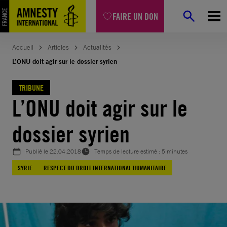
Aller
FAIRE UN DON
au
contenu
Accueil
Articles
Actualités
L’ONU doit agir sur le dossier syrien
TRIBUNE
L’ONU doit agir sur le
dossier syrien
Publié le
22.04.2018
Temps de lecture estimé : 5 minutes
SYRIE
RESPECT DU DROIT INTERNATIONAL HUMANITAIRE