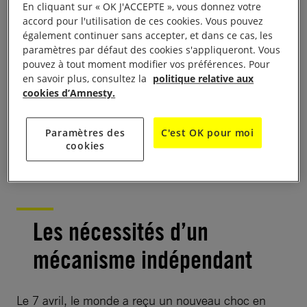
Charbonneau, directeur de plaidoyer auprès de
En cliquant sur « OK J'ACCEPTE », vous donnez votre
accord pour l'utilisation de ces cookies. Vous pouvez
l’ONU à Human Rights Watch.
« Il dispose de
également continuer sans accepter, et dans ce cas, les
l’autorité et des moyens requis pour prendre en
paramètres par défaut des cookies s'appliqueront. Vous
main la situation, comme l’ont fait ses
pouvez à tout moment modifier vos préférences. Pour
en savoir plus, consultez la
politique relative aux
prédécesseurs, en mettant sur pied une unité
cookies d’Amnesty.
d’enquête qui permettra d’identifier les responsables
des attaques chimiques en Syrie. Nous n’avons pas
Paramètres des
C'est OK pour moi
besoin d’un nouveau veto, nous avons besoin de
cookies
leadership. »
Les nécessités d’un
mécanisme indépendant
Le 7 avril, le monde a reçu un nouveau choc en