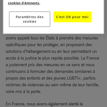
cookies d’Amnesty.
de mineure » à l’encontre de sa petite amie de 19
ans !
Paramètres des
C'est OK pour moi
cookies
Le confinement expose aussi les femmes à plus de
menaces et de violences au sein de leur foyer. Nous
avons appelé tous les États à prendre des mesures
spécifiques pour les protéger, en proposant des
solutions d’hébergement ou en leur permettant un
accès à la justice le plus rapide possible. La France
a justement pris des mesures en ce sens et nous
continuons à formuler des demandes similaires à
propos des enfants et des jeunes LGBTI+, parfois
victimes de violences au sein même de leur famille,
voire mis à la porte.
En France, nous avons également alerté le