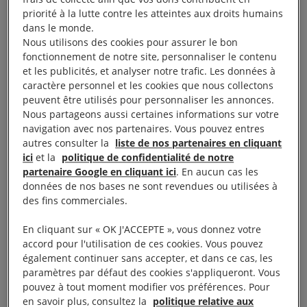
priorité à la lutte contre les atteintes aux droits humains
pour lesquelles le confinement est impossible, ou de
dans le monde.
personnes migrantes, réfugiées, vivant dans des
Nous utilisons des cookies pour assurer le bon
campements de fortune ou encore de personnes
fonctionnement de notre site, personnaliser le contenu
et les publicités, et analyser notre trafic. Les données à
que le confinement expose davantage à des
caractère personnel et les cookies que nous collectons
violences.
peuvent être utilisés pour personnaliser les annonces.
Nous partageons aussi certaines informations sur votre
navigation avec nos partenaires. Vous pouvez entres
Si les personnes LGBTI+ sont déjà la cible de
autres consulter la
liste de nos partenaires en cliquant
nombreuses discriminations et persécutions, la lutte
ici
et la
politique de confidentialité de notre
contre la pandémie semble avoir ouvert la porte à
partenaire Google en cliquant ici
. En aucun cas les
données de nos bases ne sont revendues ou utilisées à
des dérives : nous avons par exemple été alertés au
des fins commerciales.
sujet d’humiliations publiques de personnes
supposées homosexuelles aux Philippines ; en
En cliquant sur « OK J'ACCEPTE », vous donnez votre
accord pour l'utilisation de ces cookies. Vous pouvez
Hongrie une proposition de loi vise à remettre en
également continuer sans accepter, et dans ce cas, les
cause le droit pour les personnes trans à changer
paramètres par défaut des cookies s'appliqueront. Vous
leur état civil ; et à Madagascar une jeune femme
pouvez à tout moment modifier vos préférences. Pour
en savoir plus, consultez la
politique relative aux
lesbienne a été emprisonnée pour « détournement