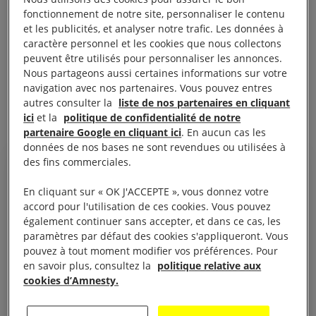
2016 lorsque les milices des Unités de mobilisation
fonctionnement de notre site, personnaliser le contenu
populaire se sont déchaînées en représailles d’un
et les publicités, et analyser notre trafic. Les données à
caractère personnel et les cookies que nous collectons
attentat-suicide visant un café chiite de la ville. Les
peuvent être utilisés pour personnaliser les annonces.
miliciens ont également incendié et détruit des
Nous partageons aussi certaines informations sur votre
mosquées, des boutiques et des propriétés
navigation avec nos partenaires. Vous pouvez entres
autres consulter la
liste de nos partenaires en cliquant
sunnites.
ici
et la
politique de confidentialité de notre
partenaire Google en cliquant ici
. En aucun cas les
données de nos bases ne sont revendues ou utilisées à
des fins commerciales.
En cliquant sur « OK J'ACCEPTE », vous donnez votre
accord pour l'utilisation de ces cookies. Vous pouvez
La première semaine des
également continuer sans accepter, et dans ce cas, les
événements, des miliciens ont
paramètres par défaut des cookies s'appliqueront. Vous
fait le tour de la ville dans des
pouvez à tout moment modifier vos préférences. Pour
en savoir plus, consultez la
politique relative aux
voitures équipées de haut-
cookies d’Amnesty.
parleurs, demandant aux hommes
sunnites de sortir de chez eux. Le