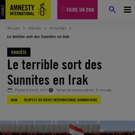
Aller
FAIRE UN DON
au
contenu
Accueil
Articles
Actualités
Le terrible sort des Sunnites en Irak
ENQUÊTE
Le terrible sort des
Sunnites en Irak
Publié le
04.01.2017
Temps de lecture estimé : 3 minutes
IRAK
RESPECT DU DROIT INTERNATIONAL HUMANITAIRE