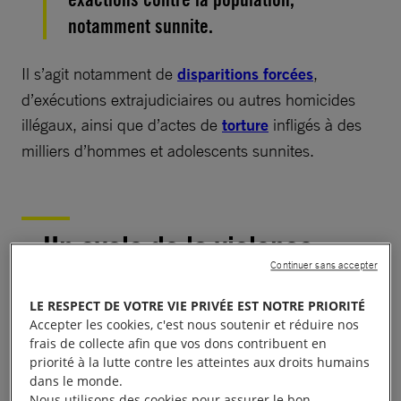
notamment sunnite.
Il s’agit notamment de
disparitions forcées
,
d’exécutions extrajudiciaires ou autres homicides
illégaux, ainsi que d’actes de
torture
infligés à des
milliers d’hommes et adolescents sunnites.
Un cycle de la violence
Continuer sans accepter
sans fin
LE RESPECT DE VOTRE VIE PRIVÉE EST NOTRE PRIORITÉ
Accepter les cookies, c'est nous soutenir et réduire nos
Un homme de Muqdadiya nous a déclaré que son
frais de collecte afin que vos dons contribuent en
frère Amer, âgé de 22 ans, comptait parmi 100
priorité à la lutte contre les atteintes aux droits humains
dans le monde.
hommes et adolescents enlevés chez eux en janvier
Nous utilisons des cookies pour assurer le bon