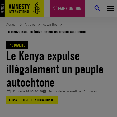
Aller
FAIRE UN DON
au
contenu
Accueil
Articles
Actualités
Le Kenya expulse illégalement un peuple autochtone
ACTUALITÉ
Le Kenya expulse
illégalement un peuple
autochtone
Publié le
14.05.2018
Temps de lecture estimé : 5 minutes
KENYA
JUSTICE INTERNATIONALE