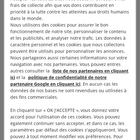
frais de collecte afin que vos dons contribuent en
priorité à la lutte contre les atteintes aux droits humains
dans le monde.
Nous utilisons des cookies pour assurer le bon
Des expulsions
fonctionnement de notre site, personnaliser le contenu
et les publicités, et analyser notre trafic. Les données à
systématiquement
caractère personnel et les cookies que nous collectons
peuvent être utilisés pour personnaliser les annonces.
violentes
Nous partageons aussi certaines informations sur votre
navigation avec nos partenaires. Vous pouvez entres
autres consulter la
liste de nos partenaires en cliquant
La force, parfois meurtrière, a été utilisée de façon
ici
et la
politique de confidentialité de notre
partenaire Google en cliquant ici
. En aucun cas les
systématique contre les Sengwers et met en lumière
données de nos bases ne sont revendues ou utilisées à
les importantes irrégularités qui ont entaché le
des fins commerciales.
processus décisionnel sous-tendant les expulsions
En cliquant sur « OK J'ACCEPTE », vous donnez votre
forcées.
accord pour l'utilisation de ces cookies. Vous pouvez
également continuer sans accepter, et dans ce cas, les
En avril, une équipe spéciale gouvernementale sur
paramètres par défaut des cookies s'appliqueront. Vous
pouvez à tout moment modifier vos préférences. Pour
la conservation des forêts par l’expulsion des