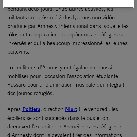
C’est ensuite à Poitiers que le bus a stationné
pendant deux jours. Entre autres activités, les
militants ont présenté à des lycéens une vidéo
produite par Amnesty International dans laquelle les
rôles entre populations européennes et réfugiés sont
inversés et qui a beaucoup impressionné les jeunes
poitevins.
Les militants d’Amnesty ont également réussi à
mobiliser pour l’occasion l’association étudiante
Passaro pour une animation musicale qui intégrait
des jeunes réfugiés.
Après
Poitiers
, direction
Niort
! Le vendredi, les
écoliers se sont succédés dans le bus et ont
découvert l’exposition « Accueillons les réfugiés »
d’Amnesty dont ils devaient tirer des informations