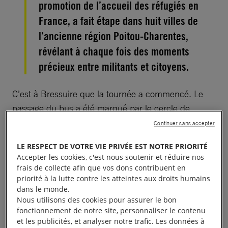
promotion de l’accueil des réfugiés en
France, a fait étape dans huit villes de
l’ancienne région Poitou-Charentes,
révélant à chaque fois des moments
précieux entre militants et citoyens.
C’est à Bressuire que la tournée a commencé. Le
passage du bus a été marqué par le cercle de
silence organisé par l’association pour la
Continuer sans accepter
reconnaissance et la défense des droits des
LE RESPECT DE VOTRE VIE PRIVÉE EST NOTRE PRIORITÉ
immigrés du Bressuirais.
Accepter les cookies, c'est nous soutenir et réduire nos
frais de collecte afin que vos dons contribuent en
priorité à la lutte contre les atteintes aux droits humains
dans le monde.
Nous utilisons des cookies pour assurer le bon
fonctionnement de notre site, personnaliser le contenu
et les publicités, et analyser notre trafic. Les données à