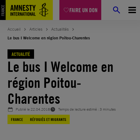
Aller
FAIRE UN DON
au
contenu
Accueil
Articles
Actualités
Le bus I Welcome en région Poitou-Charentes
ACTUALITÉ
Le bus I Welcome en
région Poitou-
Charentes
Publié le
22.04.2018
Temps de lecture estimé : 3 minutes
FRANCE
RÉFUGIÉS ET MIGRANTS