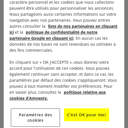
caractère personnel et les cookies que nous collectons
peuvent être utilisés pour personnaliser les annonces.
Nous partageons aussi certaines informations sur votre
navigation avec nos partenaires. Vous pouvez entres
autres consulter la
liste de nos partenaires en cliquant
ici
et la
politique de confidentialité de notre
partenaire Google en cliquant ici
. En aucun cas les
données de nos bases ne sont revendues ou utilisées à
des fins commerciales.
En cliquant sur « OK J'ACCEPTE », vous donnez votre
Bus I Welcome en région Poitou-Charentes
accord pour l'utilisation de ces cookies. Vous pouvez
également continuer sans accepter, et dans ce cas, les
paramètres par défaut des cookies s'appliqueront. Vous
Plusieurs passants ont découvert à cette occasion
pouvez à tout moment modifier vos préférences. Pour
qu’Amnesty International ne défendait pas
en savoir plus, consultez la
politique relative aux
uniquement des individus séparément mais
cookies d’Amnesty.
s’engageait aussi pour des causes globales comme
la protection des réfugiés.
Paramètres des
C'est OK pour moi
cookies