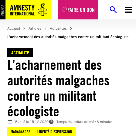
Aller
FAIRE UN DON
au
contenu
Accueil
Articles
Actualités
L’acharnement des autorités malgaches contre un militant écologiste
ACTUALITÉ
L’acharnement des
autorités malgaches
contre un militant
écologiste
Publié le
15.12.2020
Temps de lecture estimé : 3 minutes
MADAGASCAR
LIBERTÉ D'EXPRESSION