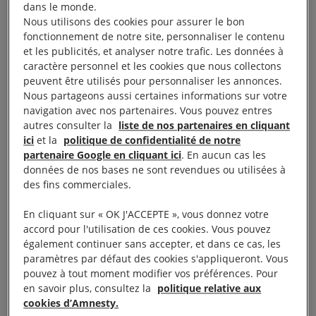
dans le monde.
été détournée au profit du ministère de l’Intérieur
Nous utilisons des cookies pour assurer le bon
et utilisée dans le cadre de la répression
.
fonctionnement de notre site, personnaliser le contenu
et les publicités, et analyser notre trafic. Les données à
caractère personnel et les cookies que nous collectons
Le détournement de ces matériels n’a nullement
peuvent être utilisés pour personnaliser les annonces.
empêché la France de continuer à livrer à l’Égypte
Nous partageons aussi certaines informations sur votre
des véhicules blindés, au moins jusqu’en 2014. Dès
navigation avec nos partenaires. Vous pouvez entres
autres consulter la
liste de nos partenaires en cliquant
l’année 2012, les risques de voir les futures
ici
et la
politique de confidentialité de notre
livraisons de matériels français détournées et
partenaire Google en cliquant ici
. En aucun cas les
utilisées pour réprimer l’opposition étaient clairs et
données de nos bases ne sont revendues ou utilisées à
des fins commerciales.
indiscutables.
En cliquant sur « OK J'ACCEPTE », vous donnez votre
Comme en témoignent de nombreuses photos et
accord pour l'utilisation de ces cookies. Vous pouvez
également continuer sans accepter, et dans ce cas, les
vidéos
, les forces du ministère de l’Intérieur
paramètres par défaut des cookies s'appliqueront. Vous
égyptien les ont utilisés pour réprimer et écraser
pouvez à tout moment modifier vos préférences. Pour
toute contestation populaire, notamment lors du
en savoir plus, consultez la
politique relative aux
cookies d’Amnesty.
massacre de la place Rabaa qui a fait près de 1000