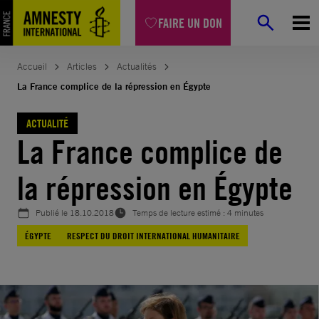
Aller
FAIRE UN DON
au
contenu
Accueil
Articles
Actualités
La France complice de la répression en Égypte
ACTUALITÉ
La France complice de
la répression en Égypte
Publié le
18.10.2018
Temps de lecture estimé : 4 minutes
ÉGYPTE
RESPECT DU DROIT INTERNATIONAL HUMANITAIRE