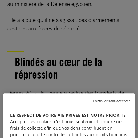
au ministère de la Défense égyptien.
Elle a ajouté qu’il ne s’agissait pas d’armements
destinés aux forces de sécurité.
Blindés au cœur de la
répression
Depuis 2012, la France a réalisé des transferts de
véhicules blindés Sherpa et MIDS à l’
Égypte
, alors
Continuer sans accepter
que la répression de l’opposition sévissait déjà.
LE RESPECT DE VOTRE VIE PRIVÉE EST NOTRE PRIORITÉ
Accepter les cookies, c'est nous soutenir et réduire nos
Une partie au moins des véhicules blindés vendus
frais de collecte afin que vos dons contribuent en
par la France au ministère de la Défense égyptien
a
priorité à la lutte contre les atteintes aux droits humains