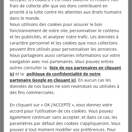
manifester entérinée
frais de collecte afin que vos dons contribuent en
priorité à la lutte contre les atteintes aux droits humains
dans le monde.
Les députés ont bien abrogé les motifs d’interdiction
Nous utilisons des cookies pour assurer le bon
fonctionnement de notre site, personnaliser le contenu
scandaleux liés à « l’appartenance à un groupe ou
et les publicités, et analyser notre trafic. Les données à
aux relations régulières » avec des personnes jugées
caractère personnel et les cookies que nous collectons
indésirables par les autorités.
peuvent être utilisés pour personnaliser les annonces.
Nous partageons aussi certaines informations sur votre
navigation avec nos partenaires. Vous pouvez entres
Néanmoins, ils ont étendu la possibilité d’interdire
autres consulter la
liste de nos partenaires en cliquant
administrativement de manifester toute personne,
ici
et la
politique de confidentialité de notre
partenaire Google en cliquant ici
. En aucun cas les
qui
« par ses agissements à l’occasion de
données de nos bases ne sont revendues ou utilisées à
manifestations sur la voie publique ayant donné lieu
des fins commerciales.
à des atteintes graves à l’intégrité physique des
En cliquant sur « OK J'ACCEPTE », vous donnez votre
personnes ainsi que des dommages importants aux
accord pour l'utilisation de ces cookies. Vous pouvez
biens ou par la commission d’un acte violent à
également continuer sans accepter, et dans ce cas, les
l’occasion de l’une de ces manifestations, une
paramètres par défaut des cookies s'appliqueront. Vous
pouvez à tout moment modifier vos préférences. Pour
personne constitue une menace d’une particulière