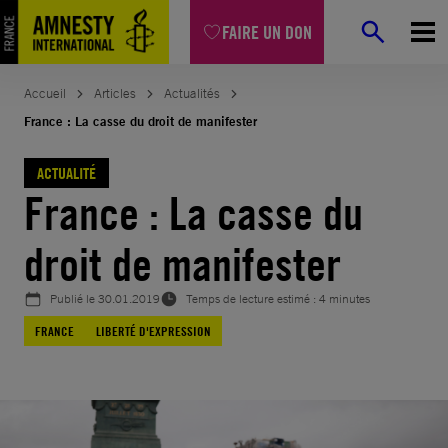
Aller
FAIRE UN DON
au
contenu
Accueil
Articles
Actualités
France : La casse du droit de manifester
ACTUALITÉ
France : La casse du
droit de manifester
Publié le
30.01.2019
Temps de lecture estimé : 4 minutes
FRANCE
LIBERTÉ D'EXPRESSION