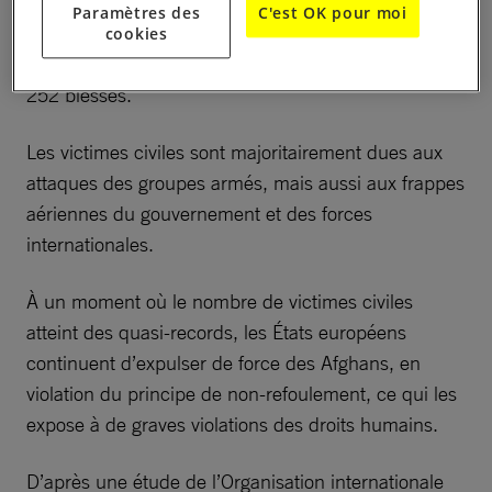
Selon la Mission d’assistance des Nations unies en
Paramètres des
C'est OK pour moi
Afghanistan (MANUA), au cours des neuf premiers
cookies
mois de l’année 2018, 2 798 civils ont été tués et 5
252 blessés.
Les victimes civiles sont majoritairement dues aux
attaques des groupes armés, mais aussi aux frappes
aériennes du gouvernement et des forces
internationales.
À un moment où le nombre de victimes civiles
atteint des quasi-records, les États européens
continuent d’expulser de force des Afghans, en
violation du principe de non-refoulement, ce qui les
expose à de graves violations des droits humains.
D’après une étude de l’Organisation internationale