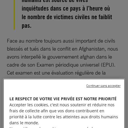
inquiétudes dans ce pays à l’heure où
le nombre de victimes civiles ne faiblit
pas.
Face au nombre toujours aussi important de civils
blessés et tués dans le conflit en Afghanistan, nous
avons interpellé le gouvernement afghan dans le
cadre de son Examen périodique universel (EPU).
Cet examen est une évaluation régulière de la
situation des droits humains dans des 193 Etats
Continuer sans accepter
membres de l’ONU. L’idée ? Inciter le pays à en faire
davantage pour la protection des défenseurs des
LE RESPECT DE VOTRE VIE PRIVÉE EST NOTRE PRIORITÉ
droits humains.
Accepter les cookies, c'est nous soutenir et réduire nos
frais de collecte afin que vos dons contribuent en
priorité à la lutte contre les atteintes aux droits humains
À lire aussi :
Sayed, 19 ans, bientôt renvoyé vers l’enfer ?
dans le monde.