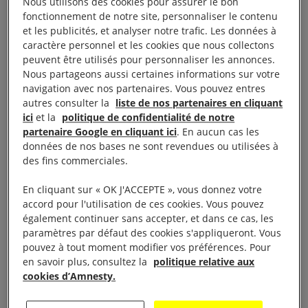
Nous utilisons des cookies pour assurer le bon
fonctionnement de notre site, personnaliser le contenu
et les publicités, et analyser notre trafic. Les données à
caractère personnel et les cookies que nous collectons
Des victimes civiles
peuvent être utilisés pour personnaliser les annonces.
Nous partageons aussi certaines informations sur votre
toujours aussi nombreuses
navigation avec nos partenaires. Vous pouvez entres
autres consulter la
liste de nos partenaires en cliquant
ici
et la
politique de confidentialité de notre
partenaire Google en cliquant ici
. En aucun cas les
données de nos bases ne sont revendues ou utilisées à
des fins commerciales.
Au cours des neuf premiers mois
En cliquant sur « OK J'ACCEPTE », vous donnez votre
accord pour l'utilisation de ces cookies. Vous pouvez
de l’année 2018, 2 798 civils ont
également continuer sans accepter, et dans ce cas, les
été tués et 5 252 blessés.
paramètres par défaut des cookies s'appliqueront. Vous
pouvez à tout moment modifier vos préférences. Pour
en savoir plus, consultez la
politique relative aux
cookies d’Amnesty.