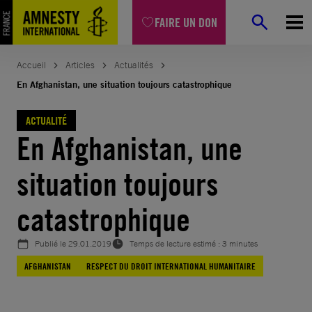
Aller
FAIRE UN DON
au
contenu
Accueil
Articles
Actualités
En Afghanistan, une situation toujours catastrophique
ACTUALITÉ
En Afghanistan, une
situation toujours
catastrophique
Publié le
29.01.2019
Temps de lecture estimé : 3 minutes
AFGHANISTAN
RESPECT DU DROIT INTERNATIONAL HUMANITAIRE