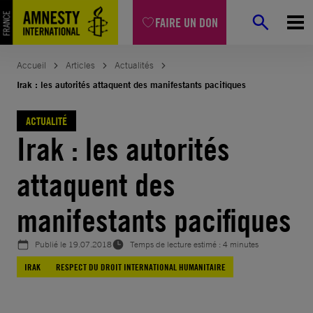
Aller
FAIRE UN DON
au
contenu
Accueil
Articles
Actualités
Irak : les autorités attaquent des manifestants pacifiques
ACTUALITÉ
Irak : les autorités
attaquent des
manifestants pacifiques
Publié le
19.07.2018
Temps de lecture estimé : 4 minutes
IRAK
RESPECT DU DROIT INTERNATIONAL HUMANITAIRE