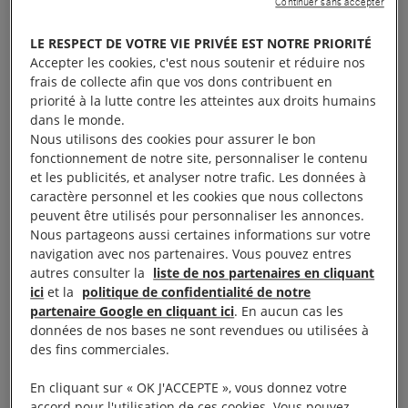
Continuer sans accepter
l’insuffisance des services publics à travers le sud
LE RESPECT DE VOTRE VIE PRIVÉE EST NOTRE PRIORITÉ
du pays. Le ministère irakien de la Défense a affirmé
Accepter les cookies, c'est nous soutenir et réduire nos
que, jusqu’à présent, quelque 274 membres des
frais de collecte afin que vos dons contribuent en
forces de sécurité ont été blessés dans le cadre de
priorité à la lutte contre les atteintes aux droits humains
dans le monde.
ces actions de protestation.
Nous utilisons des cookies pour assurer le bon
fonctionnement de notre site, personnaliser le contenu
La connexion à Internet a été coupée tard dans la
et les publicités, et analyser notre trafic. Les données à
caractère personnel et les cookies que nous collectons
soirée de jeudi 12 juillet. Si l’accès a en grande
peuvent être utilisés pour personnaliser les annonces.
partie été rétabli lundi 16 juillet, le signal est
Nous partageons aussi certaines informations sur votre
cependant resté faible à travers le pays et plusieurs
navigation avec nos partenaires. Vous pouvez entres
autres consulter la
liste de nos partenaires en cliquant
réseaux sociaux sont toujours bloqués.
ici
et la
politique de confidentialité de notre
partenaire Google en cliquant ici
. En aucun cas les
Nous recevons des informations selon lesquelles les
données de nos bases ne sont revendues ou utilisées à
forces de sécurité frappent des manifestants
des fins commerciales.
pacifiques, les soumettent à des détentions
En cliquant sur « OK J'ACCEPTE », vous donnez votre
arbitraires et font même feu sur eux.
accord pour l'utilisation de ces cookies. Vous pouvez