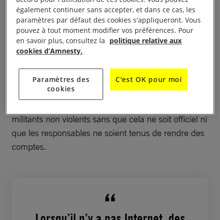
également continuer sans accepter, et dans ce cas, les
paramètres par défaut des cookies s'appliqueront. Vous
Couper délibérément l’accès à Internet constitue
pouvez à tout moment modifier vos préférences. Pour
une restriction alarmante du droit à la
liberté
en savoir plus, consultez la
politique relative aux
d’expression
, et indique qu’il y a de fortes chances
cookies d’Amnesty.
que les autorités aient quelque chose à cacher.
Nous craignons que cette censure n’ait
Paramètres des
C'est OK pour moi
cookies
spécifiquement pour but de donner carte blanche
aux forces de sécurité pour sévir contre des
militants non violents sans que cela ne soit officiel ni
que les responsables ne soient tenus de rendre des
comptes.
Lorsqu’il n’y a pas Internet, des