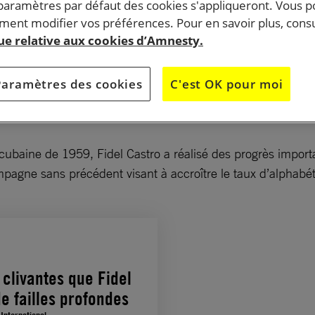
 paramètres par défaut des cookies s'appliqueront. Vous 
ent modifier vos préférences. Pour en savoir plus, consu
que relative aux cookies d’Amnesty.
ns de Fidel Castro en termes d’amélioration de l’accès
ublics pour des millions de Cubains ont été ternies par
Paramètres des cookies
C'est OK pour moi
stémique des libertés fondamentales qui a marqué son
uvoir.
 cubaine de 1959, Fidel Castro a réalisé des progrès impor
pagne sans précédent visant à accroître le taux d’alphabét
 clivantes que Fidel
e failles profondes