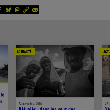
ACTUALITÉ
ACTU
 le
n
23 novembre, 2016
22 
Réfugiés : dans les yeux des
Yé