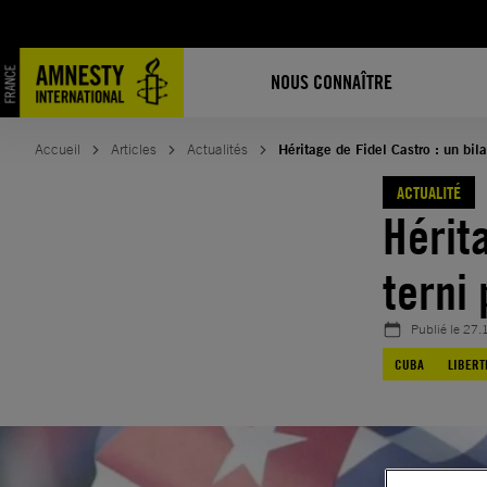
Aller
au
contenu
NOUS CONNAÎTRE
Accueil
Articles
Actualités
Héritage de Fidel Castro : un bila
ACTUALITÉ
Hérita
terni
Publié le
27.
CUBA
LIBERT