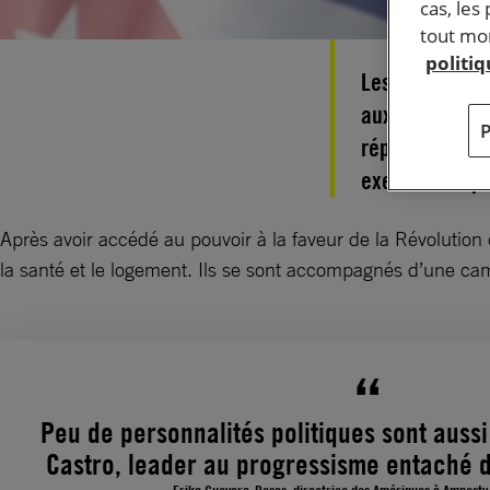
cas, les
tout mom
politi
Les réalisatio
aux services p
répression sy
exercice du po
Après avoir accédé au pouvoir à la faveur de la Révolution
la santé et le logement. Ils se sont accompagnés d’une cam
Peu de personnalités politiques sont aussi
Castro, leader au progressisme entaché d