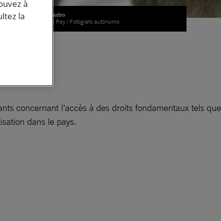
pouvez à
ltez la
Fidel Castro
© Jorge Rey / Fotógrafo autónomo
 la
tants concernant l’accès à des droits fondamentaux tels que
isation dans le pays.