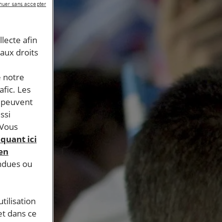
nuer sans accepter
llecte afin
 aux droits
e notre
afic. Les
s peuvent
ssi
 Vous
iquant ici
 en
endues ou
tilisation
et dans ce