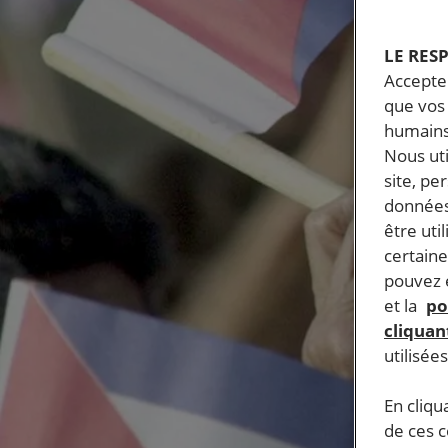
LE RES
Accepter
que vos 
humains
Nous ut
site, pe
données
être uti
certaine
pouvez e
et la
po
cliquant
utilisée
En cliqu
de ces 