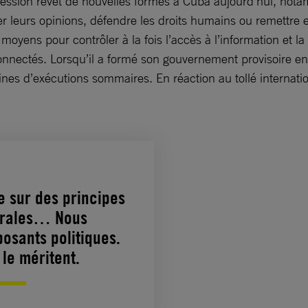
ression revêt de nouvelles formes à Cuba aujourd’hui, nota
r leurs opinions, défendre les droits humains ou remettre en
moyens pour contrôler à la fois l’accès à l’information et l
 connectés. Lorsqu’il a formé son gouvernement provisoire 
es d’exécutions sommaires. En réaction au tollé internatio
e sur des principes
morales… Nous
osants politiques.
le méritent.