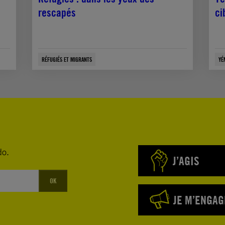
rescapés
ci
RÉFUGIÉS ET MIGRANTS
YÉ
do.
J’AGIS
OK
JE M’ENGAG