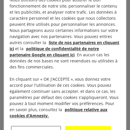
À noter que si aucune exécution n’a été enregistrée
fonctionnement de notre site, personnaliser le contenu
au Bangladesh (une première depuis 2018), le
et les publicités, et analyser notre trafic. Les données à
caractère personnel et les cookies que nous collectons
sultanat d’Oman a en revanche procédé à ses
peuvent être utilisés pour personnaliser les annonces.
premières exécutions connues depuis 2021.
Nous partageons aussi certaines informations sur votre
navigation avec nos partenaires. Vous pouvez entres
Globalement, même si le nombre d’exécutions
autres consulter la
liste de nos partenaires en cliquant
ici
et la
politique de confidentialité de notre
augmente, le nombre de pays ayant procédé à des
partenaire Google en cliquant ici
. En aucun cas les
exécutions n’a jamais été aussi bas pour la
données de nos bases ne sont revendues ou utilisées à
deuxième année consécutive. D’après nos données,
des fins commerciales.
15 pays
pratiquent encore la peine de mort dans le
En cliquant sur « OK J'ACCEPTE », vous donnez votre
monde.
accord pour l'utilisation de ces cookies. Vous pouvez
également continuer sans accepter, et dans ce cas, les
paramètres par défaut des cookies s'appliqueront. Vous
pouvez à tout moment modifier vos préférences. Pour
en savoir plus, consultez la
politique relative aux
cookies d’Amnesty.