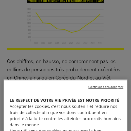
Ces chiffres, en hausse, ne comprennent pas les
milliers de personnes très probablement exécutées
en Chine, ainsi qu’en Corée du Nord et au Viêt
Nam. Ces pays recourent massivement à la peine
Continuer sans accepter
de mort mais refusent de communiquer le moindre
LE RESPECT DE VOTRE VIE PRIVÉE EST NOTRE PRIORITÉ
chiffre officiel. Nos équipes n’ont pas non plus été
Accepter les cookies, c'est nous soutenir et réduire nos
en mesure de vérifier les données pour la Palestine
frais de collecte afin que vos dons contribuent en
et la Syrie en raison des conflits en cours.
priorité à la lutte contre les atteintes aux droits humains
dans le monde.
Nous utilisons des cookies pour assurer le bon