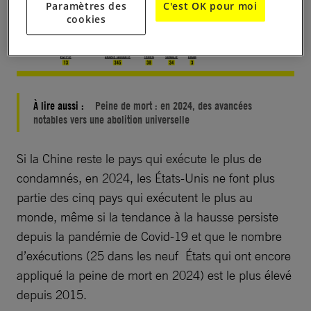
Paramètres des
C'est OK pour moi
cookies
À lire aussi :
Peine de mort : en 2024, des avancées
notables vers une abolition universelle
Si la Chine reste le pays qui exécute le plus de
condamnés, en 2024, les États-Unis ne font plus
partie des cinq pays qui exécutent le plus au
monde, même si la tendance à la hausse persiste
depuis la pandémie de Covid-19 et que le nombre
d’exécutions (25 dans les neuf États qui ont encore
appliqué la peine de mort en 2024) est le plus élevé
depuis 2015.