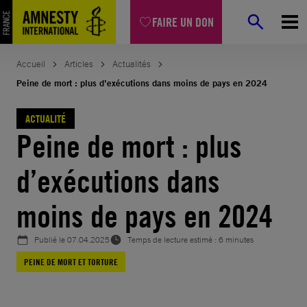
Aller
FAIRE UN DON
au
contenu
Accueil
Articles
Actualités
Peine de mort : plus d’exécutions dans moins de pays en 2024
ACTUALITÉ
Peine de mort : plus
d’exécutions dans
moins de pays en 2024
Publié le
07.04.2025
Temps de lecture estimé : 6 minutes
PEINE DE MORT ET TORTURE