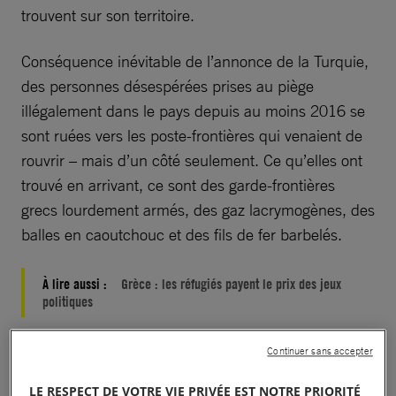
trouvent sur son territoire.
Conséquence inévitable de l’annonce de la Turquie,
des personnes désespérées prises au piège
illégalement dans le pays depuis au moins 2016 se
sont ruées vers les poste-frontières qui venaient de
rouvrir – mais d’un côté seulement. Ce qu’elles ont
trouvé en arrivant, ce sont des garde-frontières
grecs lourdement armés, des gaz lacrymogènes, des
balles en caoutchouc et des fils de fer barbelés.
À lire aussi :
Grèce : les réfugiés payent le prix des jeux
politiques
Continuer sans accepter
LE RESPECT DE VOTRE VIE PRIVÉE EST NOTRE PRIORITÉ