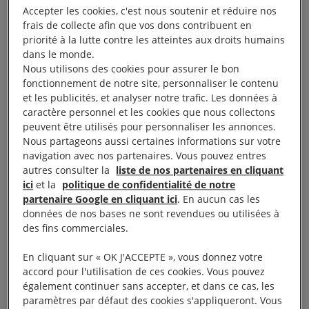
Comment la Grèce a-t-elle
Accepter les cookies, c'est nous soutenir et réduire nos
réagi ?
frais de collecte afin que vos dons contribuent en
priorité à la lutte contre les atteintes aux droits humains
dans le monde.
Nous utilisons des cookies pour assurer le bon
La Grèce a réagi en déployant une batterie de
fonctionnement de notre site, personnaliser le contenu
mesures inhumaines qui bafouent le droit européen
et les publicités, et analyser notre trafic. Les données à
et le droit international. Les forces de sécurité ont
caractère personnel et les cookies que nous collectons
peuvent être utilisés pour personnaliser les annonces.
tiré des gaz lacrymogènes et repoussé les canots
Nous partageons aussi certaines informations sur votre
pneumatiques qui tentaient d’atteindre les côtes
navigation avec nos partenaires. Vous pouvez entres
grecques.
autres consulter la
liste de nos partenaires en cliquant
ici
et la
politique de confidentialité de notre
partenaire Google en cliquant ici
. En aucun cas les
Le gouvernement a suspendu provisoirement
données de nos bases ne sont revendues ou utilisées à
l’enregistrement des demandes d’asile et déclaré
des fins commerciales.
qu’il expulserait toute personne entrée illégalement
En cliquant sur « OK J'ACCEPTE », vous donnez votre
sur son territoire, sans même examiner son dossier.
accord pour l'utilisation de ces cookies. Vous pouvez
Il s’agit d’une violation des responsabilités de la
également continuer sans accepter, et dans ce cas, les
paramètres par défaut des cookies s'appliqueront. Vous
Grèce au titre de la Convention de Genève sur les