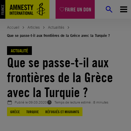
Aller
FAIRE UN DON
au
contenu
Accueil
Articles
Actualités
Que se passe-t-il aux frontières de la Grèce avec la Turquie ?
ACTUALITÉ
Que se passe-t-il aux
frontières de la Grèce
avec la Turquie ?
Publié le
09.03.2020
Temps de lecture estimé : 8 minutes
GRÈCE
TURQUIE
RÉFUGIÉS ET MIGRANTS