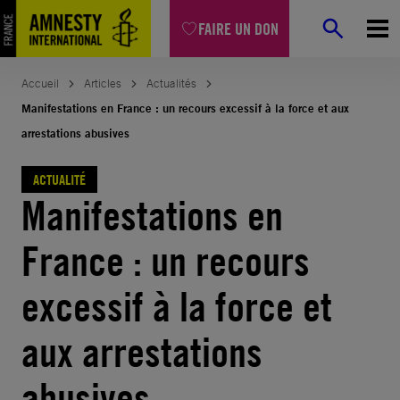
Aller
FAIRE UN DON
au
contenu
Accueil
Articles
Actualités
Manifestations en France : un recours excessif à la force et aux
arrestations abusives
ACTUALITÉ
Manifestations en
France : un recours
excessif à la force et
aux arrestations
abusives