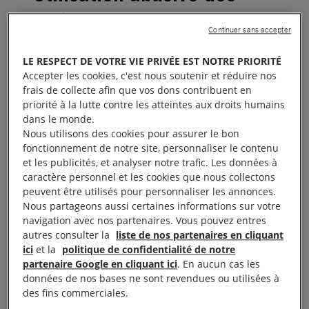
matraques
Continuer sans accepter
Après la mobilisation du 19 janvier, un manifestant a
LE RESPECT DE VOTRE VIE PRIVÉE EST NOTRE PRIORITÉ
Accepter les cookies, c'est nous soutenir et réduire nos
dû être amputé d’un testicule après avoir reçu un
frais de collecte afin que vos dons contribuent en
coup de matraque à l’entrejambe. Pourtant, il ne
priorité à la lutte contre les atteintes aux droits humains
présentait aucun danger. D’autres utilisations
dans le monde.
Nous utilisons des cookies pour assurer le bon
abusives des matraques ont été signalées.
fonctionnement de notre site, personnaliser le contenu
et les publicités, et analyser notre trafic. Les données à
➡️
Rappel d‘usage des matraques
caractère personnel et les cookies que nous collectons
peuvent être utilisés pour personnaliser les annonces.
Nous partageons aussi certaines informations sur votre
Elles ne doivent jamais être utilisées sur des
navigation avec nos partenaires. Vous pouvez entres
personnes pacifiques, déjà maîtrisées ou en train de
autres consulter la
liste de nos partenaires en cliquant
se disperser.
ici
et la
politique de confidentialité de notre
partenaire Google en cliquant ici
. En aucun cas les
données de nos bases ne sont revendues ou utilisées à
des fins commerciales.