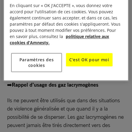
Utilisation abusive des
En cliquant sur « OK J'ACCEPTE », vous donnez votre
accord pour l'utilisation de ces cookies. Vous pouvez
lacrymogènes
également continuer sans accepter, et dans ce cas, les
paramètres par défaut des cookies s'appliqueront. Vous
pouvez à tout moment modifier vos préférences. Pour
Plusieurs médias ont documenté le recours à des
en savoir plus, consultez la
politique relative aux
cookies d’Amnesty.
gaz lacrymogènes projetés directement sur des
manifestants pacifiques pour disperser les
Paramètres des
C'est OK pour moi
manifestations sans systématiquement de possibilité
cookies
de dispersion, et dans des quantités importantes.
➡️
Rappel d’usage des gaz lacrymogènes
Ils ne peuvent être utilisés que dans des situations
de violence généralisée et que quand il y a la
possibilité de se disperser. Les gaz lacrymogènes ne
peuvent jamais être tirés directement vers des