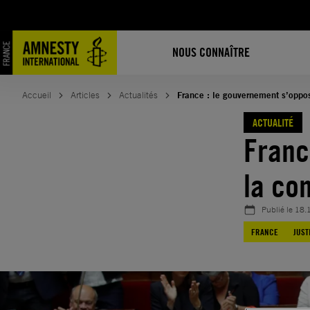
Aller
au
contenu
NOUS CONNAÎTRE
Accueil
Articles
Actualités
France : le gouvernement s’oppo
ACTUALITÉ
Franc
la co
Publié le
18.
FRANCE
JUST