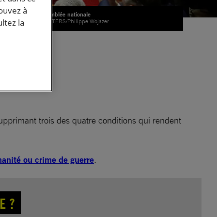
pouvez à
L'Assemblée nationale
ltez la
© REUTERS/Philippe Wojazer
e à
supprimant trois des quatre conditions qui rendent
manité ou crime de guerre
.
E ?