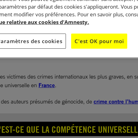
 paramètres par défaut des cookies s'appliqueront. Vous 
ent modifier vos préférences. Pour en savoir plus, consu
que relative aux cookies d’Amnesty.
tionale examine cette semaine le projet de loi de
et de réforme pour la justice. À cette occasion, la
Paramètres des cookies
C'est OK pour moi
çaise pour la Cour pénale internationale (CFCPI) appell
n article afin d’étendre la compétence universelle en
 les victimes des crimes internationaux les plus graves, en 
e universelle en
France
.
tre des auteurs présumés de génocide, de
crime contre l’hu
'EST-CE QUE LA COMPÉTENCE UNIVERSELL