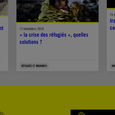
15 
Ir
co
nt
17 novembre, 2018
« la crise des réfugiés », quelles
solutions ?
RÉFUGIÉS ET MIGRANTS
IR
do.