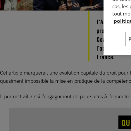
cas, les
tout mom
politi
L’Assemblée na
programmation 
Coalition fran
l’adoption d’u
France.
Cet article marquerait une évolution capitale du droit pour
quasiment impossible la mise en pratique de la compétenc
Il permettrait ainsi l’engagement de poursuites à l’encon
QU