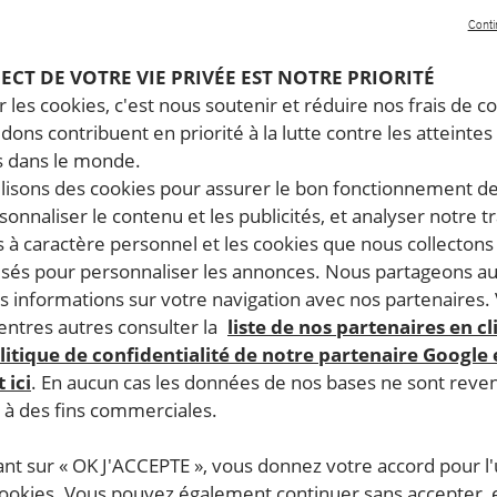
Conti
PECT DE VOTRE VIE PRIVÉE EST NOTRE PRIORITÉ
 les cookies, c'est nous soutenir et réduire nos frais de co
dons contribuent en priorité à la lutte contre les atteintes
 dans le monde.
ilisons des cookies pour assurer le bon fonctionnement d
rsonnaliser le contenu et les publicités, et analyser notre tr
 à caractère personnel et les cookies que nous collecton
lisés pour personnaliser les annonces. Nous partageons au
s informations sur votre navigation avec nos partenaires.
ntres autres consulter la
liste de nos partenaires en cl
litique de confidentialité de notre partenaire Google
 ici
. En aucun cas les données de nos bases ne sont rev
s à des fins commerciales.
ant sur « OK J'ACCEPTE », vous donnez votre accord pour l'u
cookies. Vous pouvez également continuer sans accepter, 