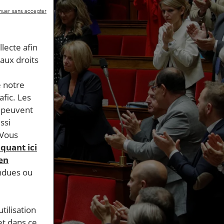
nuer sans accepter
llecte afin
 aux droits
e notre
afic. Les
s peuvent
ssi
 Vous
iquant ici
 en
endues ou
tilisation
et dans ce