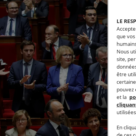
LE RES
Accepter
que vos 
humains
Nous ut
site, pe
données
être uti
certaine
pouvez e
et la
po
cliquant
utilisée
En cliqu
de ces 