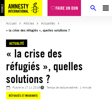
Aller
FAIRE UN DON
au
contenu
Accueil
Articles
Actualités
« la crise des réfugiés », quelles solutions ?
ACTUALITÉ
« la crise des
réfugiés », quelles
solutions ?
Publié le
17.11.2018
Temps de lecture estimé : 1 minute
RÉFUGIÉS ET MIGRANTS