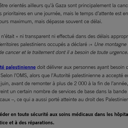
être orientés ailleurs qu’à Gaza sont principalement la cancé
des prioritaires en une journée, mais le temps d’attente es
3 jours maximum, mais dépasse souvent ce délai.
tait « ni transparent ni effectué dans des délais appropr
erritoires palestiniens occupés a déclaré :«
Une montagne d
 de cancer et le traitement dont il a besoin de toute urgence
té palestinienne
doit délivrer aux personnes ayant besoin 
Selon l’OMS, alors que l’Autorité palestinienne a accepté
uin, avant de remonter à plus de 2 000 à la fin de l’année, 
estreint un certain nombre de services de base dans la ban
ux –, ce qui a aussi porté atteinte au droit des Palestinien
céder en toute sécurité aux soins médicaux dans les hôpitau
stice et à des réparations.