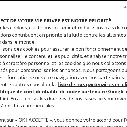
Conti
PECT DE VOTRE VIE PRIVÉE EST NOTRE PRIORITÉ
 les cookies, c'est nous soutenir et réduire nos frais de co
dons contribuent en priorité à la lutte contre les atteintes
 dans le monde.
ilisons des cookies pour assurer le bon fonctionnement d
rsonnaliser le contenu et les publicités, et analyser notre tr
 à caractère personnel et les cookies que nous collecton
lisés pour personnaliser les annonces. Nous partageons au
s informations sur votre navigation avec nos partenaires.
ntres autres consulter la
liste de nos partenaires en cl
litique de confidentialité de notre partenaire Google
 ici
. En aucun cas les données de nos bases ne sont rev
s à des fins commerciales.
ant sur « OK J'ACCEPTE », vous donnez votre accord pour l'u
cookies. Vous pouvez également continuer sans accepter, 