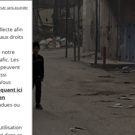
nuer sans accepter
llecte afin
 aux droits
e notre
afic. Les
s peuvent
ssi
 Vous
iquant ici
 en
endues ou
tilisation
et dans ce