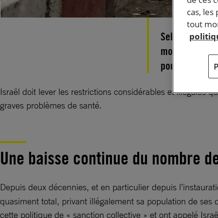
cas, les
tout mom
Selon l’OMS, 5
politi
morts en 2017,
pour accéder à
Israël doit lever les restrictions considérables et illégales
graves problèmes de santé.
Une baisse continue du nombre d
Depuis deux décennies, et en particulier depuis l’instaurat
quasiment total, privant illégalement sa population de ses 
cette politique de « sanction collective » et ont appelé Isra