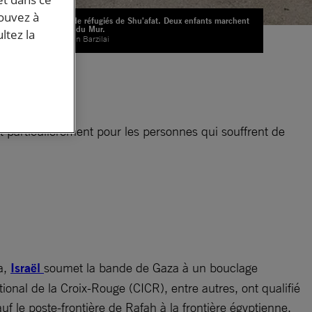
pouvez à
Camp de réfugiés de Shu'afat. Deux enfants marchent
le long du Mur.
ltez la
© Martin Barzilai
d.
tout particulièrement pour les personnes qui souffrent de
a,
Israël
soumet la bande de Gaza à un bouclage
ional de la Croix-Rouge (CICR), entre autres, ont qualifié
auf le poste-frontière de Rafah à la frontière égyptienne,