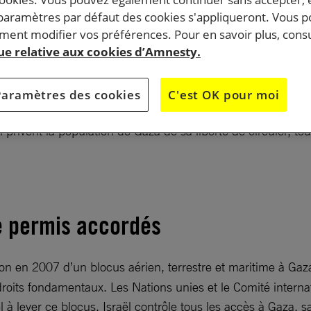
 paramètres par défaut des cookies s'appliqueront. Vous 
ent modifier vos préférences. Pour en savoir plus, consu
4 Palestiniens, dont 46 souffraient d’un cancer, sont
que relative aux cookies d’Amnesty.
 faute d’avoir obtenu l’autorisation de sortir de Gaza
 des soins médicaux – ou pour l’avoir obtenue trop tar
Paramètres des cookies
C'est OK pour moi
 qui privent la population de Gaza de sa liberté de circuler, 
e permis accordés
ion en 2007 d’un blocus aérien, terrestre et maritime à Gaz
droits fondamentaux. Les Nations unies et le Comité internat
ël à lever ce blocus. Israël contrôle tous les accès à Gaza, s