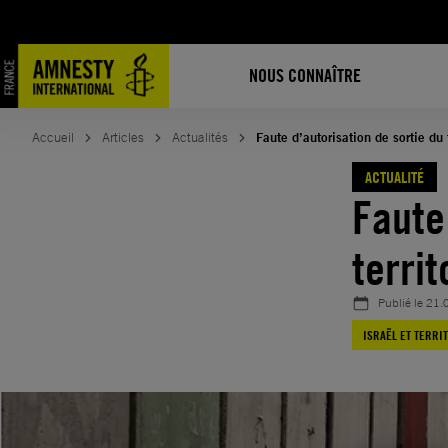
Aller
au
contenu
NOUS CONNAÎTRE
Accueil
Articles
Actualités
Faute d’autorisation de sortie du 
ACTUALITÉ
Faute
terri
Publié le
21.
ISRAËL ET TERRI