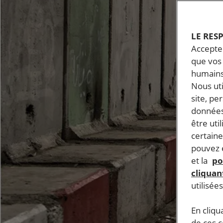
LE RES
Accepter
que vos 
humains
Nous ut
site, pe
données
être uti
certaine
pouvez e
et la
po
cliquant
utilisée
En cliqu
de ces 