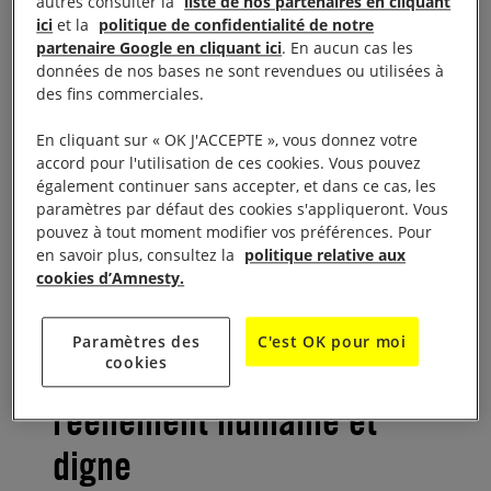
autres consulter la
liste de nos partenaires en cliquant
l’ensemble du territoire des concertations destinées
ici
et la
politique de confidentialité de notre
à poser les bases d’une politique migratoire
partenaire Google en cliquant ici
. En aucun cas les
données de nos bases ne sont revendues ou utilisées à
alternative. Les principes et les propositions qui en
des fins commerciales.
émergeront seront présentés à l’occasion d’une
première session nationale des
États Généraux
,
En cliquant sur « OK J'ACCEPTE », vous donnez votre
accord pour l'utilisation de ces cookies. Vous pouvez
prévue les 26 et 27 mai prochains.
également continuer sans accepter, et dans ce cas, les
paramètres par défaut des cookies s'appliqueront. Vous
pouvez à tout moment modifier vos préférences. Pour
en savoir plus, consultez la
politique relative aux
Construire ensemble des
cookies d’Amnesty.
propositions pour une
Paramètres des
C'est OK pour moi
politique migratoire
cookies
réellement humaine et
digne