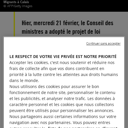
Migrants à Calais
© AFP/Getty Images
Hier, mercredi 21 février, le Conseil des
ministres a adopté le projet de loi
« asile et immigration ». Aux côtés des
Continuer sans accepter
organisations engagées dans les États
Généraux des Migrations, nous
LE RESPECT DE VOTRE VIE PRIVÉE EST NOTRE PRIORITÉ
Accepter les cookies, c'est nous soutenir et réduire nos
dénonçons les choix que fait le
frais de collecte afin que vos dons contribuent en
Gouvernement : ces choix mettent en
priorité à la lutte contre les atteintes aux droits humains
dans le monde.
danger les droits des personnes qui
Nous utilisons des cookies pour assurer le bon
demandent l’asile en France ou de
fonctionnement de notre site, personnaliser le contenu
et les publicités, et analyser notre trafic. Les données à
celles qui sont éloignées du territoire.
caractère personnel et les cookies que nous collectons
peuvent être utilisés pour personnaliser les annonces.
En novembre dernier, des centaines d’associations
Nous partageons aussi certaines informations sur votre
navigation avec nos partenaires. Vous pouvez entres
et de collectifs citoyens ont décidé de lancer sur