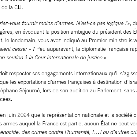
t de la CIJ.
riez-vous fournir moins d’armes. N’est-ce pas logique ?»
, d
gères, en évoquant la position ambiguë du président des Ét
, le lendemain, vous avez indiqué au Premier ministre isr
aient cesser
» ? Peu auparavant, la diplomatie française rap
on soutien à la Cour internationale de justice
».
 doit respecter ses engagements internationaux qu’il s’agis
e les exportations d’armes françaises à destination d’Isra
 Stéphane Séjourné, lors de son audition au Parlement, sans 
ncées.
en juin 2024 que la représentation nationale et la société ci
s armes auquel la France est partie, aucun État ne peut ven
énocide, des crimes contre l’humanité, […] ou d’autres cr