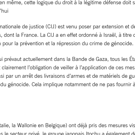
n même, cette logique du droit à la légitime défense doit 
’hui
ernationale de justice (CIJ) est venu poser par extension et
s, dont la France. La CIJ a en effet ordonné à Israël, à tit
 pour la prévention et la répression du crime de génocide.
i prévaut actuellement dans la Bande de Gaza, tous les État
clairement l’obligation de veiller à l’application de ces m
 par un arrêt des livraisons d’armes et de matériels de guer
n du génocide. Cela implique notamment de ne pas fournir 
Italie, la Wallonie en Belgique) ont déjà pris des mesures v
ns le secteur privé, le groupe japonais Itochu a également d