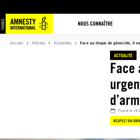
Aller
au
contenu
NOUS CONNAÎTRE
Accueil
Articles
Actualités
Face au risque de génocide, il es
ACTUALITÉ
Face 
urgen
d’arm
Publié le
19.
RESPECT DU DRO