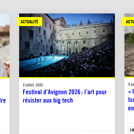
ACTUALITÉ
ACTU
9 ju
9 juillet, 2026
« 
Festival d’Avignon 2026 : l’art pour
Is
dre
résister aux big tech
en
LI