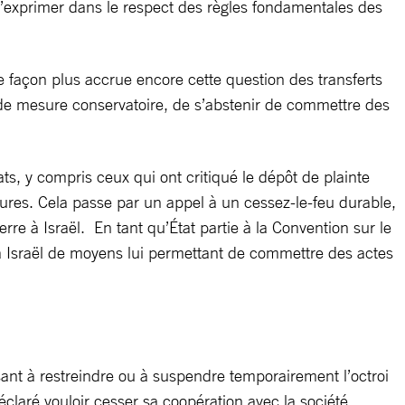
s’exprimer dans le respect des règles fondamentales des
 de façon plus accrue encore cette question des transferts
re de mesure conservatoire, de s’abstenir de commettre des
s, y compris ceux qui ont critiqué le dépôt de plainte
esures. Cela passe par un appel à un cessez-le-feu durable,
re à Israël. En tant qu’État partie à la Convention sur le
à Israël de moyens lui permettant de commettre des actes
isant à restreindre ou à suspendre temporairement l’octroi
éclaré vouloir cesser sa coopération avec la société