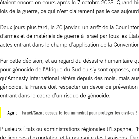
étaient encore en cours après le 7 octobre 2023. Quand bie
lois de la guerre, ce qui n’est clairement pas le cas aujourd
Deux jours plus tard, le 26 janvier, un arrêt de la Cour int
d’armes et de matériels de guerre à Israël par tous les État
actes entrant dans le champ d’application de la Convention
Par cette décision, et au regard du désastre humanitaire qu
pour génocide de l’Afrique du Sud ou s’y sont opposés, ont 
qu’Amnesty International réitère depuis des mois, mais aussi
génocide, la France doit respecter un devoir de préventio
entrant dans le cadre d’un risque de génocide.
Agir :
Israël/Gaza : cessez-le-feu immédiat pour protéger les civil·es !
Plusieurs États ou administrations régionales (l’Espagne, l’
de licences d’exportation et la poursuite des livraisons. Da