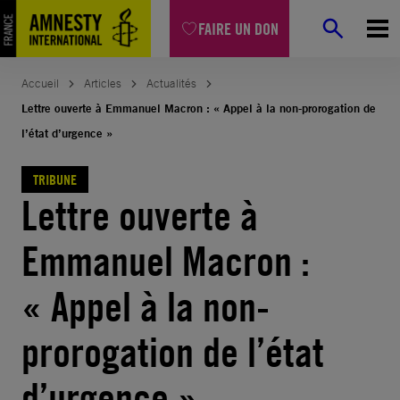
Aller
FAIRE UN DON
au
contenu
Accueil
Articles
Actualités
Lettre ouverte à Emmanuel Macron : « Appel à la non-prorogation de
l’état d’urgence »
TRIBUNE
Lettre ouverte à
Emmanuel Macron :
« Appel à la non-
prorogation de l’état
d’urgence »