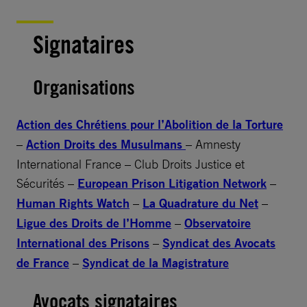
Signataires
Organisations
Action des Chrétiens pour l’Abolition de la Torture
–
Action Droits des Musulmans
– Amnesty
International France – Club Droits Justice et
Sécurités –
European Prison Litigation Network
–
Human Rights Watch
–
La Quadrature du Net
–
Ligue des Droits de l’Homme
–
Observatoire
International des Prisons
–
Syndicat des Avocats
de France
–
Syndicat de la Magistrature
Avocats signataires