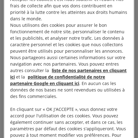
frais de collecte afin que vos dons contribuent en
années au fil des différentes lois antiterroristes (5 en
priorité à la lutte contre les atteintes aux droits humains
3 ans) ? Alors que de plus en plus souvent les
dans le monde.
mesures antiterroristes, ou liées à l’état d’urgence,
Nous utilisons des cookies pour assurer le bon
fonctionnement de notre site, personnaliser le contenu
sont appréhendées par les spécialistes comme
et les publicités, et analyser notre trafic. Les données à
relevant de la communication politique davantage
caractère personnel et les cookies que nous collectons
que de la logique opérationnelle, quelle évaluation a
peuvent être utilisés pour personnaliser les annonces.
Nous partageons aussi certaines informations sur votre
été faite sur l’impact sur l’état de droit, les libertés
navigation avec nos partenaires. Vous pouvez entres
fondamentales ou la cohésion sociale ? De même, la
autres consulter la
liste de nos partenaires en cliquant
réflexion sur une réorganisation des services de
ici
et la
politique de confidentialité de notre
partenaire Google en cliquant ici
. En aucun cas les
renseignement, telle qu’annoncée par le Président,
données de nos bases ne sont revendues ou utilisées à
au profit d’une meilleure lutte antiterroriste ne
des fins commerciales.
devrait-elle pas être menée à son terme avant toute
En cliquant sur « OK J'ACCEPTE », vous donnez votre
proposition de nouvelle loi antiterroriste ou
accord pour l'utilisation de ces cookies. Vous pouvez
sécuritaire ?
également continuer sans accepter, et dans ce cas, les
paramètres par défaut des cookies s'appliqueront. Vous
Nous rendons ici public notre courrier au Président
pouvez à tout moment modifier vos préférences. Pour