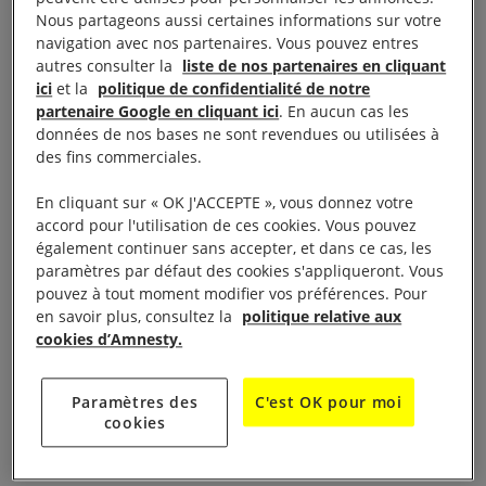
temps de réfléchir. C’est la déferlante !
Nous partageons aussi certaines informations sur votre
navigation avec nos partenaires. Vous pouvez entres
autres consulter la
liste de nos partenaires en cliquant
Comment avez-vous appris la
ici
et la
politique de confidentialité de notre
nouvelle ?
partenaire Google en cliquant ici
. En aucun cas les
données de nos bases ne sont revendues ou utilisées à
des fins commerciales.
Nous étions dans une file d’attente au théâtre. J’ai
décroché et j’ai entendu : « Bonjour, c’est Jean-Noël
En cliquant sur « OK J'ACCEPTE », vous donnez votre
accord pour l'utilisation de ces cookies. Vous pouvez
Barrot au téléphone. » C’était le ministre des Affaires
également continuer sans accepter, et dans ce cas, les
étrangères qui m’appelait. A ce moment-là, nous
paramètres par défaut des cookies s'appliqueront. Vous
savions qu’il se passait des choses, qu’il y avait des
pouvez à tout moment modifier vos préférences. Pour
en savoir plus, consultez la
politique relative aux
tractations, mais rien de plus. C’est tombé comme
cookies d’Amnesty.
ça, par surprise.
Paramètres des
C'est OK pour moi
Un peu plus tard, nous avons appelé l’Ambassade
cookies
de France au Venezuela et nous avons pu parler à
Camilo.