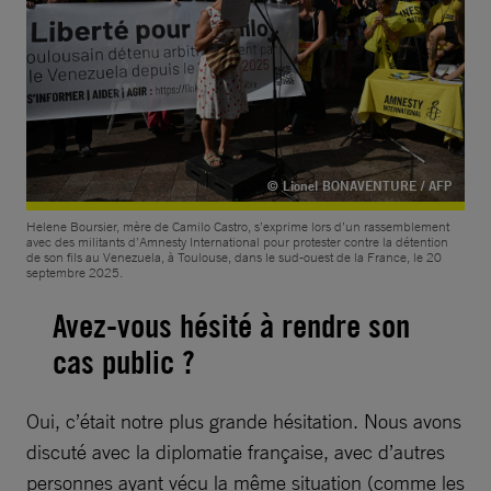
© Lionel BONAVENTURE / AFP
Helene Boursier, mère de Camilo Castro, s’exprime lors d’un rassemblement
avec des militants d’Amnesty International pour protester contre la détention
de son fils au Venezuela, à Toulouse, dans le sud-ouest de la France, le 20
septembre 2025.
Avez-vous hésité à rendre son
cas public ?
Oui, c’était notre plus grande hésitation. Nous avons
discuté avec la diplomatie française, avec d’autres
personnes ayant vécu la même situation (comme les