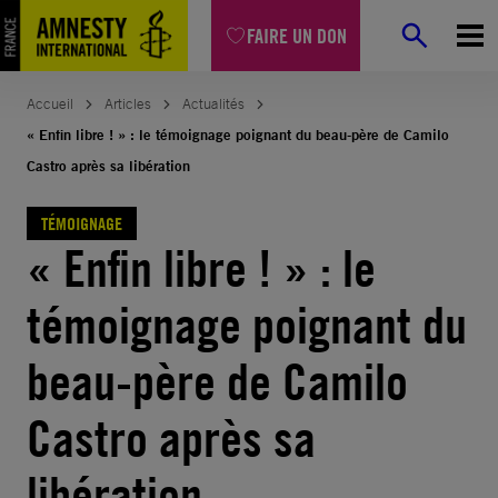
Aller
FAIRE UN DON
au
contenu
Accueil
Articles
Actualités
« Enfin libre ! » : le témoignage poignant du beau-père de Camilo
Castro après sa libération
TÉMOIGNAGE
« Enfin libre ! » : le
témoignage poignant du
beau-père de Camilo
Castro après sa
libération