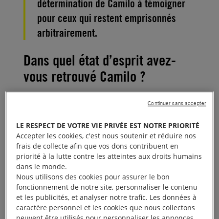
détermination de Camilo à témoigner
pour ceux qui restent emprisonnés
arbitrairement.
Dans quel état d’esprit avez-
vous retrouvé Camilo ?
Camilo est très inquiet. Il est encore bouleversé. On
Continuer sans accepter
essaie de le protéger. Il n’a qu’une obsession : aider
LE RESPECT DE VOTRE VIE PRIVÉE EST NOTRE PRIORITÉ
les détenus qui étaient avec lui, et dont personne ne
Accepter les cookies, c'est nous soutenir et réduire nos
parle.
frais de collecte afin que vos dons contribuent en
priorité à la lutte contre les atteintes aux droits humains
Comment vous sentez-vous
dans le monde.
Nous utilisons des cookies pour assurer le bon
depuis sa libération ?
fonctionnement de notre site, personnaliser le contenu
et les publicités, et analyser notre trafic. Les données à
caractère personnel et les cookies que nous collectons
Je ne sais pas ! Comment je me sens ? Je n’ai pas le
peuvent être utilisés pour personnaliser les annonces.