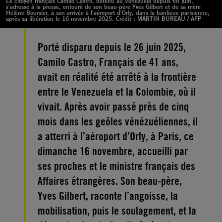
Le citoyen français Camilo Castro, détenu au Venezuela depuis fin juin,
s'adresse à la presse, entouré de son beau-père Yves Gilbert et de sa mère
Hélène Boursier, à son arrivée à l'aéroport d'Orly, dans la banlieue parisienne,
après sa libération le 16 novembre 2025. Crédit : MARTIN BUREAU / AFP
Porté disparu depuis le 26 juin 2025,
Camilo Castro, Français de 41 ans,
avait en réalité été arrêté à la frontière
entre le Venezuela et la Colombie, où il
vivait. Après avoir passé près de cinq
mois dans les geôles vénézuéliennes, il
a atterri à l’aéroport d’Orly, à Paris, ce
dimanche 16 novembre, accueilli par
ses proches et le ministre français des
Affaires étrangères. Son beau-père,
Yves Gilbert, raconte l’angoisse, la
mobilisation, puis le soulagement, et la