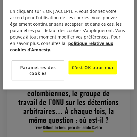
En cliquant sur « OK J'ACCEPTE », vous donnez votre
« Habeas corpus » : une injonction
accord pour l'utilisation de ces cookies. Vous pouvez
également continuer sans accepter, et dans ce cas, les
contre la détention arbitraire
paramètres par défaut des cookies s'appliqueront. Vous
pouvez à tout moment modifier vos préférences. Pour
en savoir plus, consultez la
politique relative aux
cookies d’Amnesty.
Paramètres des
C'est OK pour moi
cookies
Nous avons remué ciel et terre :
Interpol, les forces de police
colombiennes, le groupe de
travail de l’ONU sur les détentions
arbitraires… À chaque fois, la
même question : où est-il ?
Yves Gilbert, le beau-père de Camilo Castro