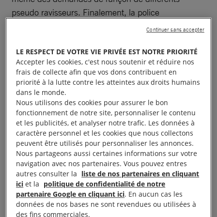
pseudo ravisseurs. Finalement, la police
colombienne fait savoir que Camilo a été arrêté au
Continuer sans accepter
Venezuela. Des informations non officielles précisent
LE RESPECT DE VOTRE VIE PRIVÉE EST NOTRE PRIORITÉ
qu’il a été transféré à Caracas.
Accepter les cookies, c'est nous soutenir et réduire nos
frais de collecte afin que vos dons contribuent en
En France, sa mère, Hélène Boursier et son beau-
priorité à la lutte contre les atteintes aux droits humains
père, Yves Gilbert, avec l’aide de l’organisation
dans le monde.
Nous utilisons des cookies pour assurer le bon
colombienne
Hasta Encontrarlos
, multiplient les
fonctionnement de notre site, personnaliser le contenu
démarches pour le rechercher. Ils contactent
et les publicités, et analyser notre trafic. Les données à
l’ambassade de France en Colombie et au
caractère personnel et les cookies que nous collectons
peuvent être utilisés pour personnaliser les annonces.
Venezuela. Interpol publie une note sur sa
Nous partageons aussi certaines informations sur votre
disparition. Une demande en habeas corpus est
navigation avec nos partenaires. Vous pouvez entres
transmise au Venezuela*. Le bureau de Caracas du
autres consulter la
liste de nos partenaires en cliquant
ici
et la
politique de confidentialité de notre
Haut-Commissariat aux Droits de l’Homme de l’ONU
partenaire Google en cliquant ici
. En aucun cas les
est interpellé. Aucune de ces démarches ne permet
données de nos bases ne sont revendues ou utilisées à
de localiser Camilo.
des fins commerciales.