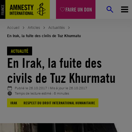
Aller
FAIRE UN DON
au
contenu
Accueil
Articles
Actualités
En Irak, la fuite des civils de Tuz Khurmatu
ACTUALITÉ
En Irak, la fuite des
civils de Tuz Khurmatu
Publié le
26.10.2017
| Mis à jour le
26.10.2017
Temps de lecture estimé : 6 minutes
IRAK
RESPECT DU DROIT INTERNATIONAL HUMANITAIRE