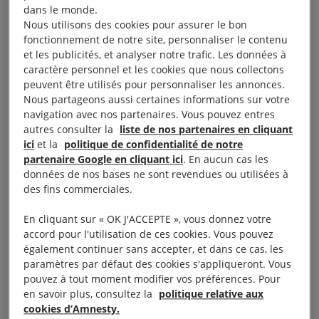
dans le monde.
Nous utilisons des cookies pour assurer le bon
fonctionnement de notre site, personnaliser le contenu
et les publicités, et analyser notre trafic. Les données à
caractère personnel et les cookies que nous collectons
peuvent être utilisés pour personnaliser les annonces.
Démolitions à Tuz Khurmatu, 18 octobre 2017 © AI
Nous partageons aussi certaines informations sur votre
navigation avec nos partenaires. Vous pouvez entres
Le 16 octobre 2017, de violents affrontements ont
autres consulter la
liste de nos partenaires en cliquant
ici
et la
politique de confidentialité de notre
éclaté entre les forces gouvernementales irakiennes,
partenaire Google en cliquant ici
. En aucun cas les
soutenues par les Unités de mobilisation populaire,
données de nos bases ne sont revendues ou utilisées à
et les peshmergas kurdes, dans cette ville. La
des fins commerciales.
plupart des civils interrogés ont expliqué avoir fui la
En cliquant sur « OK J'ACCEPTE », vous donnez votre
ville entre 2 et 6 heures du matin en raison des
accord pour l'utilisation de ces cookies. Vous pouvez
combats. La Mission d’assistance des Nations unies
également continuer sans accepter, et dans ce cas, les
paramètres par défaut des cookies s'appliqueront. Vous
pour l’Irak (MANUI) nous a informé que près de
pouvez à tout moment modifier vos préférences. Pour
35 000 civils avaient fui Tuz Khurmatu.
en savoir plus, consultez la
politique relative aux
cookies d’Amnesty.