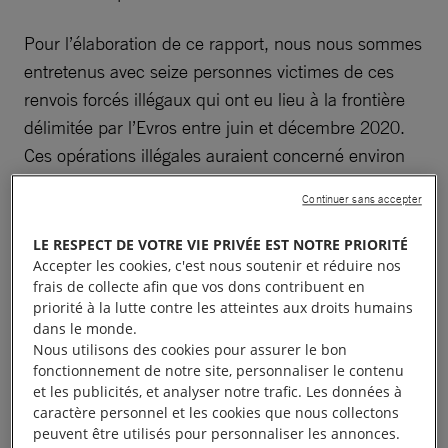
Pour l’élaboration de ce rapport, nous nous sommes
entretenus avec seize personnes victimes de ces
renvois forcés illégaux qui ont eu lieu à la frontière
délimitée par l’Evros entre juin et décembre 2020.
Ces opérations illégales auraient concerné environ
un millier de personnes.
Continuer sans accepter
LE RESPECT DE VOTRE VIE PRIVÉE EST NOTRE PRIORITÉ
Accepter les cookies, c'est nous soutenir et réduire nos
Des personnes venues
frais de collecte afin que vos dons contribuent en
priorité à la lutte contre les atteintes aux droits humains
chercher la sécurité en
dans le monde.
Nous utilisons des cookies pour assurer le bon
Grèce
fonctionnement de notre site, personnaliser le contenu
et les publicités, et analyser notre trafic. Les données à
caractère personnel et les cookies que nous collectons
Ces renvois forcés et complètement illégaux ont lieu
peuvent être utilisés pour personnaliser les annonces.