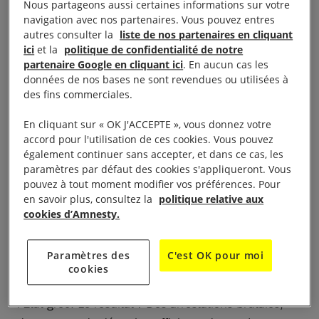
Nous partageons aussi certaines informations sur votre
par voies terrestre et maritime. Notre rapport
navigation avec nos partenaires. Vous pouvez entres
s’intéresse principalement aux opérations illégales
autres consulter la
liste de nos partenaires en cliquant
menées dans la région du fleuve Evros, à la frontière
ici
et la
politique de confidentialité de notre
partenaire Google en cliquant ici
. En aucun cas les
terrestre entre la Grèce et la Turquie.
données de nos bases ne sont revendues ou utilisées à
des fins commerciales.
En février et mars 2020, la Grèce a violemment
En cliquant sur « OK J'ACCEPTE », vous donnez votre
renvoyé des réfugiés et des migrants après
accord pour l'utilisation de ces cookies. Vous pouvez
l’ouverture unilatérale des frontières terrestres par la
également continuer sans accepter, et dans ce cas, les
Turquie. Depuis lors, ces pratiques, qui constituent
paramètres par défaut des cookies s'appliqueront. Vous
pouvez à tout moment modifier vos préférences. Pour
des violations des droits humains, sont devenues
en savoir plus, consultez la
politique relative aux
courantes.
cookies d’Amnesty.
Selon Adriana Tidona, spécialiste des migrations en
Paramètres des
C'est OK pour moi
Europe à Amnesty International, il semble y avoir un
cookies
travail de coordination entre différentes branches de
l’État grec. Le résultat ? Des arrestations brutales,