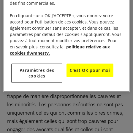
des fins commerciales.
nombreux. Tout d’abord, il n’existe aucune preuve
crédible que la peine de mort soit dissuasive. Dans
En cliquant sur « OK J'ACCEPTE », vous donnez votre
une publication de l’ONU datant de 2015, Jeffrey
accord pour l'utilisation de ces cookies. Vous pouvez
également continuer sans accepter, et dans ce cas, les
Fagan a indiqué : «
Que l’infraction soit un meurtre,
paramètres par défaut des cookies s'appliqueront. Vous
un crime lié aux stupéfiants ou un acte terroriste, les
pouvez à tout moment modifier vos préférences. Pour
éléments scientifiques selon lesquels il existerait un
en savoir plus, consultez la
politique relative aux
cookies d’Amnesty.
effet dissuasif ne sont ni fiables, ni concluants et,
dans bien des cas, ils sont tout simplement erronés
Paramètres des
C'est OK pour moi
».
cookies
Or, la peine de mort est souvent discriminatoire et
frappe de manière disproportionnée les pauvres et
les minorités. Les personnes exécutées ne sont pas
uniquement celles qui ont commis les pires crimes,
mais également celles qui sont trop pauvres pour
engager des avocats qualifiés et celles qui sont