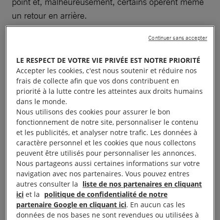
point et, malheureusement, certains opèrent même
un retour en arrière.
Continuer sans accepter
En 2016, le ministre sierra-léonais de l’Intérieur a
ordonné publiquement de nettoyer la potence et a
LE RESPECT DE VOTRE VIE PRIVÉE EST NOTRE PRIORITÉ
affirmé son soutien à la peine de mort, bien que
Accepter les cookies, c'est nous soutenir et réduire nos
frais de collecte afin que vos dons contribuent en
l’ancien procureur général ait promis à l’ONU en
priorité à la lutte contre les atteintes aux droits humains
2014 que son pays abolirait ce châtiment. En 2017,
dans le monde.
le gouvernement a rédigé un livre blanc dans lequel
Nous utilisons des cookies pour assurer le bon
fonctionnement de notre site, personnaliser le contenu
il rejetait la recommandation de la Commission de
et les publicités, et analyser notre trafic. Les données à
révision de la Constitution en faveur de l’abolition.
caractère personnel et les cookies que nous collectons
peuvent être utilisés pour personnaliser les annonces.
Ces exemples montrent qu’il est nécessaire de
Nous partageons aussi certaines informations sur votre
navigation avec nos partenaires. Vous pouvez entres
redoubler d’efforts sur la question de l’abolition de la
autres consulter la
liste de nos partenaires en cliquant
peine capitale en Afrique.
ici
et la
politique de confidentialité de notre
partenaire Google en cliquant ici
. En aucun cas les
Les arguments qui plaident pour l’abolition sont
données de nos bases ne sont revendues ou utilisées à