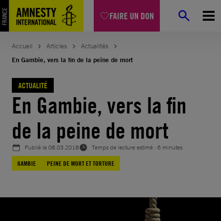
Aller
FAIRE UN DON
au
contenu
Accueil
Articles
Actualités
En Gambie, vers la fin de la peine de mort
ACTUALITÉ
En Gambie, vers la fin
de la peine de mort
Publié le
08.03.2018
Temps de lecture estimé : 6 minutes
GAMBIE
PEINE DE MORT ET TORTURE