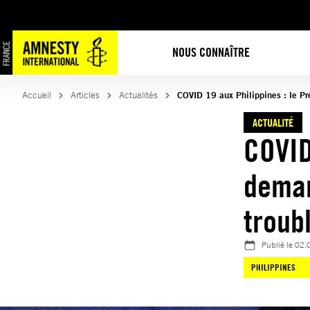
Aller
au
contenu
NOUS CONNAÎTRE
Accueil
Articles
Actualités
COVID 19 aux Philippines : le Pr
ACTUALITÉ
COVID
deman
troub
Publié le
02.
PHILIPPINES