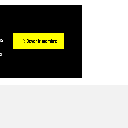
us
Devenir membre
s
os