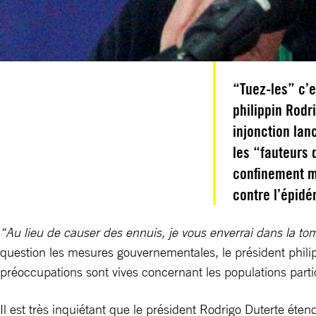
“Tuez-les” c’e
philippin Rodr
injonction lan
les “fauteurs 
confinement mi
contre l’épid
“Au lieu de causer des ennuis, je vous enverrai dans la to
question les mesures gouvernementales, le président philipp
préoccupations sont vives concernant les populations part
Il est très inquiétant que le président Rodrigo Duterte éte