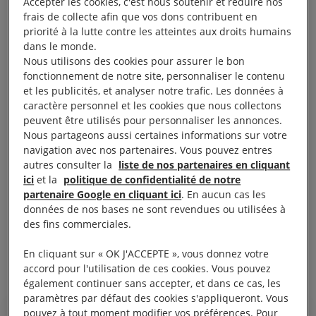
Accepter les cookies, c'est nous soutenir et réduire nos
frais de collecte afin que vos dons contribuent en
priorité à la lutte contre les atteintes aux droits humains
dans le monde.
Nous utilisons des cookies pour assurer le bon
fonctionnement de notre site, personnaliser le contenu
et les publicités, et analyser notre trafic. Les données à
caractère personnel et les cookies que nous collectons
peuvent être utilisés pour personnaliser les annonces.
Nous partageons aussi certaines informations sur votre
navigation avec nos partenaires. Vous pouvez entres
autres consulter la
liste de nos partenaires en cliquant
Cécile Coudriou la présidente d’Amnesty
ici
et la
politique de confidentialité de notre
partenaire Google en cliquant ici
. En aucun cas les
International France remet à l’Élysée une pétition
données de nos bases ne sont revendues ou utilisées à
demandant la protection du droit de manifester en
des fins commerciales.
France, le 7 décembre 2021 / © Amnesty
En cliquant sur « OK J'ACCEPTE », vous donnez votre
International
accord pour l'utilisation de ces cookies. Vous pouvez
également continuer sans accepter, et dans ce cas, les
paramètres par défaut des cookies s'appliqueront. Vous
pouvez à tout moment modifier vos préférences. Pour