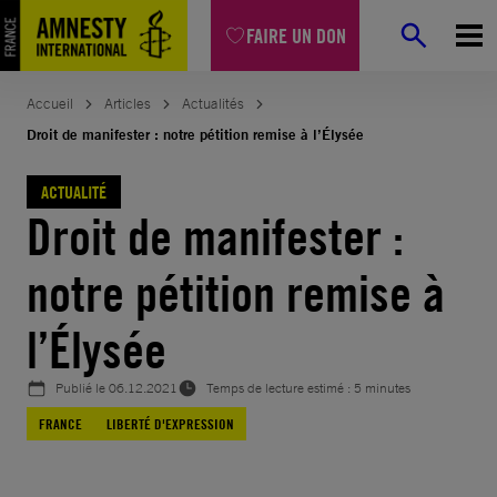
Aller
FAIRE UN DON
au
contenu
Accueil
Articles
Actualités
Droit de manifester : notre pétition remise à l’Élysée
ACTUALITÉ
Droit de manifester :
notre pétition remise à
l’Élysée
Publié le
06.12.2021
Temps de lecture estimé : 5 minutes
FRANCE
LIBERTÉ D'EXPRESSION