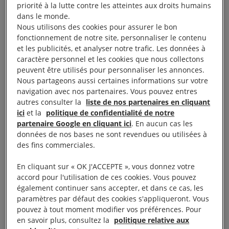
Restriction de la liberté de
priorité à la lutte contre les atteintes aux droits humains
dans le monde.
réunion
Nous utilisons des cookies pour assurer le bon
fonctionnement de notre site, personnaliser le contenu
et les publicités, et analyser notre trafic. Les données à
Il est scandaleux de voir que des centaines de
caractère personnel et les cookies que nous collectons
personnes ont été bloquées pendant des heures
peuvent être utilisés pour personnaliser les annonces.
Nous partageons aussi certaines informations sur votre
sans aucune raison et avant même de commencer à
navigation avec nos partenaires. Vous pouvez entres
manifester.
autres consulter la
liste de nos partenaires en cliquant
ici
et la
politique de confidentialité de notre
Dans l’après-midi du 24 août, les autorités avaient
partenaire Google en cliquant ici
. En aucun cas les
données de nos bases ne sont revendues ou utilisées à
donné l’ordre d’établir un périmètre de sécurité
des fins commerciales.
couvrant le centre-ville où chacun pouvait être
arrêté et fouillé. Des centaines de policiers ont été
En cliquant sur « OK J'ACCEPTE », vous donnez votre
accord pour l'utilisation de ces cookies. Vous pouvez
déployés dans Bayonne, et les observateurs
également continuer sans accepter, et dans ce cas, les
d’Amnesty International ont été stoppés et fouillés à
paramètres par défaut des cookies s'appliqueront. Vous
six reprises en deux heures dans cette zone.
pouvez à tout moment modifier vos préférences. Pour
en savoir plus, consultez la
politique relative aux