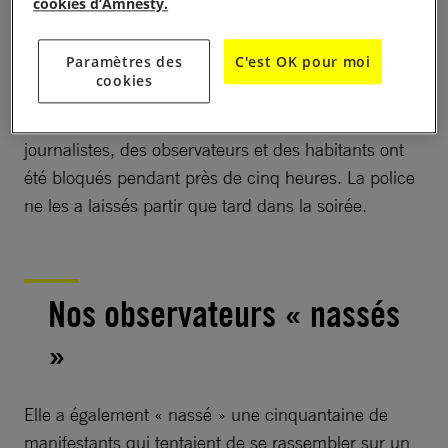
cookies d’Amnesty.
Des clôtures de quatre mètres de haut ont
également été érigées sur les quatre ponts, divisant
Paramètres des
C'est OK pour moi
la ville en deux.
cookies
Quelques centaines de manifestants ainsi que des
journalistes, des observateurs et des habitants ont
été bloqués pendant près de cinq heures. La police
ne les a laissés partir que tard dans la soirée.
Nos observateurs « nassés
»
Elle a également « nassé » une cinquantaine de
manifestants qui tentaient de se rassembler sur un