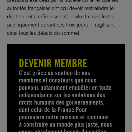
autorités françaises ont cru devoir restreindre le
droit de cette même société civile de manifester
pacifiquement durant ces trois jours – fragilisant
ainsi tous les débats du sommet.
DEVENIR MEMBRE
C’est grâce au soutien de nos
membres et donateurs que nous
pouvons notamment enquêter en toute
indépendance sur les violations des
droits humains des gouvernements,
dont celui de la France.Pour
poursuivre notre mission et continuer
à construire un monde plus juste, nous
avons absolument besoin du soutien