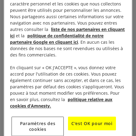
caractère personnel et les cookies que nous collectons
Le nouveau mécanisme mis sur pied sera chargé de
peuvent être utilisés pour personnaliser les annonces.
réunir et de préserver des preuves, et de préparer
Nous partageons aussi certaines informations sur votre
navigation avec nos partenaires. Vous pouvez entres
des dossiers en vue de poursuites judiciaires contre
autres consulter la
liste de nos partenaires en cliquant
les responsables présumés de crimes parmi les plus
ici
et la
politique de confidentialité de notre
graves relevant du droit international.
partenaire Google en cliquant ici
. En aucun cas les
données de nos bases ne sont revendues ou utilisées à
des fins commerciales.
En cliquant sur « OK J'ACCEPTE », vous donnez votre
Une grande majorité a
accord pour l'utilisation de ces cookies. Vous pouvez
également continuer sans accepter, et dans ce cas, les
voté pour
paramètres par défaut des cookies s'appliqueront. Vous
pouvez à tout moment modifier vos préférences. Pour
en savoir plus, consultez la
politique relative aux
La volonté de la
Chine
de bloquer la résolution fut
cookies d’Amnesty.
un échec – la résolution a été adoptée par 35 voix
pour, trois contre et sept abstentions.
Paramètres des
C'est OK pour moi
cookies