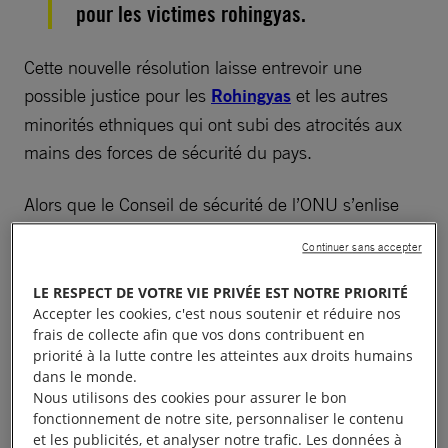
pour les victimes rohingyas.
Cette nouvelle résolution laisse entrevoir une
possible justice pour les
Rohingyas
et les autres
minorités ethniques qui ont subi des atrocités aux
mains des forces de sécurité du pays.
Alors que le Conseil de sécurité de l’ONU s’enlise
dans des considérations politiques, le Conseil des
Continuer sans accepter
droits de l’homme relève le défi d’ouvrir la voie à la
justice.
LE RESPECT DE VOTRE VIE PRIVÉE EST NOTRE PRIORITÉ
Accepter les cookies, c'est nous soutenir et réduire nos
frais de collecte afin que vos dons contribuent en
Il adresse un message clair de solidarité à toutes les
priorité à la lutte contre les atteintes aux droits humains
victimes, ainsi qu’un avertissement ferme aux
dans le monde.
militaires birmans : leurs crimes ne resteront pas
Nous utilisons des cookies pour assurer le bon
fonctionnement de notre site, personnaliser le contenu
impunis.
et les publicités, et analyser notre trafic. Les données à