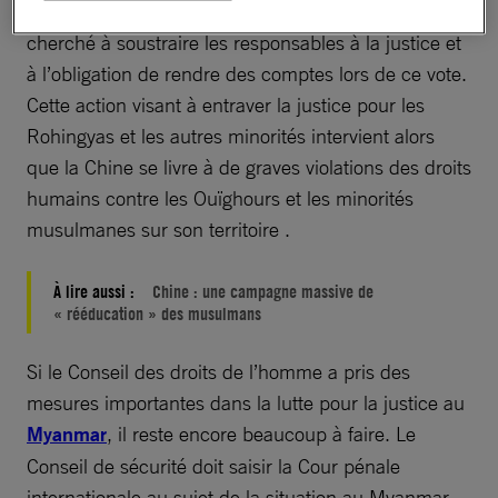
Néanmoins, il est très inquiétant que la Chine ait
cherché à soustraire les responsables à la justice et
à l’obligation de rendre des comptes lors de ce vote.
Cette action visant à entraver la justice pour les
Rohingyas et les autres minorités intervient alors
que la Chine se livre à de graves violations des droits
humains contre les Ouïghours et les minorités
musulmanes sur son territoire .
À lire aussi :
Chine : une campagne massive de
« rééducation » des musulmans
Si le Conseil des droits de l’homme a pris des
mesures importantes dans la lutte pour la justice au
Myanmar
, il reste encore beaucoup à faire. Le
Conseil de sécurité doit saisir la Cour pénale
internationale au sujet de la situation au Myanmar.