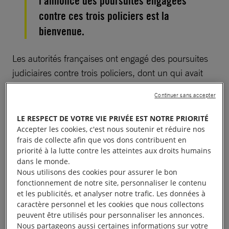
l’annonce des poursuites engagées
contre ces trois policiers est la
bienvenue.
Les autorités françaises ont engagé des poursuites
judiciaires contre trois policiers, dont un qui avait
agressé Tom Ciotkowski, défenseur britannique des
Continuer sans accepter
droits des migrants. Pour avoir filmé un policier
français qui bousculait une autre personne bénévole
LE RESPECT DE VOTRE VIE PRIVÉE EST NOTRE PRIORITÉ
à Calais en 2018, Tom Ciotkowski avait été lui-même
Accepter les cookies, c'est nous soutenir et réduire nos
frais de collecte afin que vos dons contribuent en
victime de violence policière. Au lieu d’être
priorité à la lutte contre les atteintes aux droits humains
considéré comme tel, il a été inculpé d’outrage et de
dans le monde.
violence et traîné devant les tribunaux sur des
Nous utilisons des cookies pour assurer le bon
fonctionnement de notre site, personnaliser le contenu
accusions forgées de toutes pièces, avant d’être
et les publicités, et analyser notre trafic. Les données à
finalement acquitté en 2019. Les poursuites
caractère personnel et les cookies que nous collectons
engagées contre Tom reflètent une tendance
peuvent être utilisés pour personnaliser les annonces.
Nous partageons aussi certaines informations sur votre