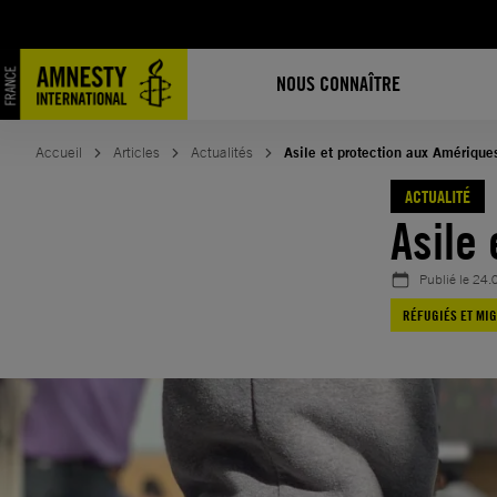
Aller
au
contenu
NOUS CONNAÎTRE
Accueil
Articles
Actualités
Asile et protection aux Amérique
ACTUALITÉ
Asile
Publié le
24.
RÉFUGIÉS ET MI