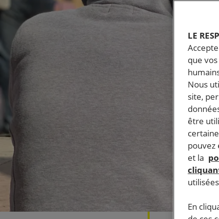
LE RES
Accepter
que vos 
humains
Nous ut
site, pe
données
être uti
certaine
pouvez e
et la
po
cliquant
utilisée
En cliqu
de ces 