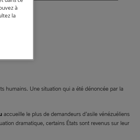
nt
pouvez à
ltez la
ue
ts humains. Une situation qui a été dénoncée par la
u
accueille le plus de demandeurs d’asile vénézuéliens
uation dramatique, certains États sont revenus sur leur