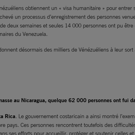
zuéliens obtiennent un « visa humanitaire » pour entrer su
chevé un processus d’enregistrement des personnes venues
 de deux semaines et seules 14 000 personnes ont pu être en
inaires du Venezuela.
donnent désormais des milliers de Vénézuéliens à leur sort a
masse au Nicaragua, quelque 62 000 personnes ont fui da
ta Rica
. Le gouvernement costaricain a ainsi montré l’exem
re pays. Ces personnes rencontrent toutefois des difficultés 
s ses efforts pour accueillir, protéger et soutenir celles e