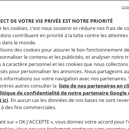
Conti
PECT DE VOTRE VIE PRIVÉE EST NOTRE PRIORITÉ
 les cookies, c'est nous soutenir et réduire nos frais de co
dons contribuent en priorité à la lutte contre les atteintes
 dans le monde.
ilisons des cookies pour assurer le bon fonctionnement d
rsonnaliser le contenu et les publicités, et analyser notre tr
 à caractère personnel et les cookies que nous collecton
lisés pour personnaliser les annonces. Nous partageons au
s informations sur votre navigation avec nos partenaires.
ntres autres consulter la
liste de nos partenaires en cl
litique de confidentialité de notre partenaire Google
 ici
. En aucun cas les données de nos bases ne sont rev
s à des fins commerciales.
ant sur « OK J'ACCEPTE », vous donnez votre accord pour l'u
cookies. Vous pouvez également continuer sans accepter, 