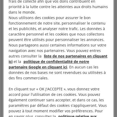
organisées dans plusieurs villes du Soudan.
frais de collecte afin que vos dons contribuent en
priorité à la lutte contre les atteintes aux droits humains
dans le monde.
Nous utilisons des cookies pour assurer le bon
fonctionnement de notre site, personnaliser le contenu
Les forces de sécurité
et les publicités, et analyser notre trafic. Les données à
caractère personnel et les cookies que nous collectons
répondent par la violence
peuvent être utilisés pour personnaliser les annonces.
Nous partageons aussi certaines informations sur votre
navigation avec nos partenaires. Vous pouvez entres
Face aux manifestations, le gouvernement d’Omar el
autres consulter la
liste de nos partenaires en cliquant
ici
et la
politique de confidentialité de notre
Béchir a réagi en usant d’une force illégale,
partenaire Google en cliquant ici
. En aucun cas les
excessive et parfois meurtrière. Les forces de
données de nos bases ne sont revendues ou utilisées à
sécurité ont ouvert le feu sur des manifestants
des fins commerciales.
pacifiques, faisant de nombreux morts et blessés.
En cliquant sur « OK J'ACCEPTE », vous donnez votre
Des raids ont aussi été menés contre des hôpitaux
accord pour l'utilisation de ces cookies. Vous pouvez
pour poursuivre des manifestants blessés. En février
également continuer sans accepter, et dans ce cas, les
paramètres par défaut des cookies s'appliqueront. Vous
2019, l’état d’urgence est déclaré et permet aux
pouvez à tout moment modifier vos préférences. Pour
autorités soudanaises de justifier l’utilisation
en savoir plus, consultez la
politique relative aux