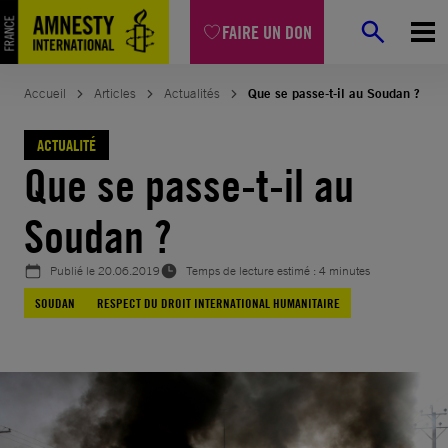
Aller
FAIRE UN DON
au
contenu
Accueil
Articles
Actualités
Que se passe-t-il au Soudan ?
ACTUALITÉ
Que se passe-t-il au
Soudan ?
Publié le
20.06.2019
Temps de lecture estimé : 4 minutes
SOUDAN
RESPECT DU DROIT INTERNATIONAL HUMANITAIRE