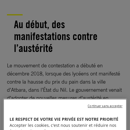
Au début, des
manifestations contre
l’austérité
Le mouvement de contestation a débuté en
décembre 2018, lorsque des lycéens ont manifesté
contre la hausse du prix du pain dans la ville
d’Atbara, dans l’État du Nil. Le gouvernement venait
d’adopter de nouvelles mesures d’austérité en
supprimant les subventions pour le pain et le
Continuer sans accepter
carburant. Le mouvement rassemble rapidement
LE RESPECT DE VOTRE VIE PRIVÉE EST NOTRE PRIORITÉ
des milliers de personnes, avec des manifestations
Accepter les cookies, c'est nous soutenir et réduire nos