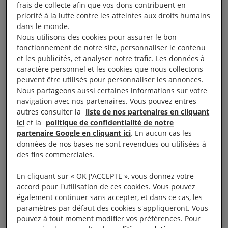
frais de collecte afin que vos dons contribuent en
économique mondial de 2020, « Parties prenantes
priorité à la lutte contre les atteintes aux droits humains
pour un monde cohérent et durable ». Pourtant, le
dans le monde.
thème du Forum de Davos, qui a 50 ans cette
Nous utilisons des cookies pour assurer le bon
fonctionnement de notre site, personnaliser le contenu
année, sonnera creux s’il ne fait pas écho à la
et les publicités, et analyser notre trafic. Les données à
vision, au courage et à la lucidité dont font preuve
caractère personnel et les cookies que nous collectons
ceux qui se trouvent en première ligne du
peuvent être utilisés pour personnaliser les annonces.
Nous partageons aussi certaines informations sur votre
mouvement pour le climat
– les jeunes, les
navigation avec nos partenaires. Vous pouvez entres
femmes, les scientifiques et les dirigeants associatifs
autres consulter la
liste de nos partenaires en cliquant
qui, partout dans le monde, montrent la voie.
ici
et la
politique de confidentialité de notre
partenaire Google en cliquant ici
. En aucun cas les
données de nos bases ne sont revendues ou utilisées à
Nous pensons qu’il est temps pour les décideurs qui
des fins commerciales.
participent à la réunion annuelle du Forum
En cliquant sur « OK J'ACCEPTE », vous donnez votre
économique mondial à Davos de
déclarer l’urgence
accord pour l'utilisation de ces cookies. Vous pouvez
climatique dans leurs pays
ou au sein de leurs
également continuer sans accepter, et dans ce cas, les
entreprises et de prendre de toute urgence les
paramètres par défaut des cookies s'appliqueront. Vous
pouvez à tout moment modifier vos préférences. Pour
mesures nécessaires en vue de protéger l’humanité