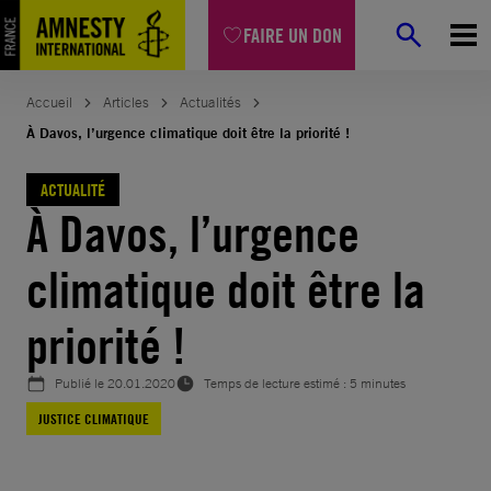
Aller
FAIRE UN DON
au
contenu
Accueil
Articles
Actualités
À Davos, l’urgence climatique doit être la priorité !
ACTUALITÉ
À Davos, l’urgence
climatique doit être la
priorité !
Publié le
20.01.2020
Temps de lecture estimé : 5 minutes
JUSTICE CLIMATIQUE