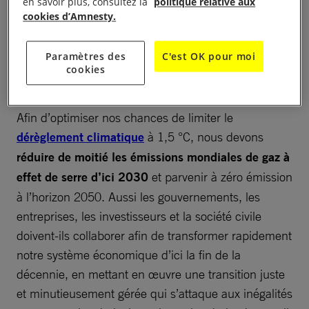
en savoir plus, consultez la
politique relative aux
et notre planète, notamment les catégories de
cookies d’Amnesty.
populations les plus vulnérables.
Paramètres des
C'est OK pour moi
À lire aussi :
Pourquoi le dérèglement climatique menace-
cookies
t-il les droits humains ?
Afin d’optimiser nos chances de limiter le
dérèglement climatique
à 1,5 °C, nous devons
réduire de moitié les émissions mondiales de gaz à
effet de serre d’ici 2030
et parvenir à zéro émission
à l’horizon 2050. Aussi les gouvernements, les
entreprises, les investisseurs et la société civile
doivent-ils collaborer afin de transformer rapidement
notre système économique d’ici la fin de la
décennie, en mettant en œuvre une transition juste
et minutieusement gérée qui s’attaque aux inégalités