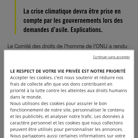
La crise climatique devra être prise en
compte par les gouvernements lors des
demandes d’asile. Explications.
Le Comité des droits de l’homme de l’ONU a rendu
une décision historique dans une affaire relative au
Continuer sans accepter
droit d’asile. Il vient de juger que les gouvernements
LE RESPECT DE VOTRE VIE PRIVÉE EST NOTRE PRIORITÉ
doivent prendre en considération les violations des
Accepter les cookies, c'est nous soutenir et réduire nos
droits humains causées par la crise climatique
frais de collecte afin que vos dons contribuent en
quand ils envisagent d’expulser des demandeurs
priorité à la lutte contre les atteintes aux droits humains
dans le monde.
d’asile.
Nous utilisons des cookies pour assurer le bon
fonctionnement de notre site, personnaliser le contenu
À lire aussi :
Pourquoi le dérèglement climatique menace-
et les publicités, et analyser notre trafic. Les données à
t-il les droits humains ?
caractère personnel et les cookies que nous collectons
peuvent être utilisés pour personnaliser les annonces.
Nous partageons aussi certaines informations sur votre