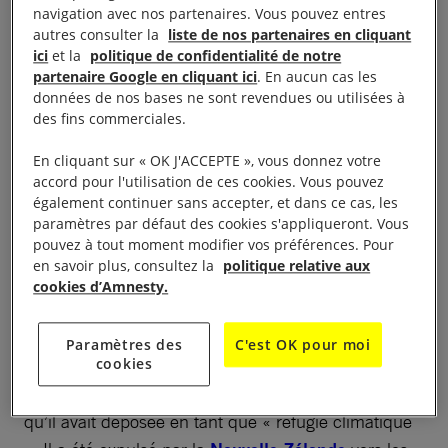
navigation avec nos partenaires. Vous pouvez entres
autres consulter la
liste de nos partenaires en cliquant
Un précédent mondial
ici
et la
politique de confidentialité de notre
partenaire Google en cliquant ici
. En aucun cas les
données de nos bases ne sont revendues ou utilisées à
Cette décision indique qu’un État violera ses
des fins commerciales.
obligations au titre des droits humains s’il renvoie
En cliquant sur « OK J'ACCEPTE », vous donnez votre
une personne dans un pays où sa vie est menacée
accord pour l'utilisation de ces cookies. Vous pouvez
en raison de la crise climatique.
également continuer sans accepter, et dans ce cas, les
paramètres par défaut des cookies s'appliqueront. Vous
pouvez à tout moment modifier vos préférences. Pour
Cette décision concernait un homme, Ioane Teitiota,
en savoir plus, consultez la
politique relative aux
originaire des Kiribati, un État situé dans l’océan
cookies d’Amnesty.
Pacifique Il a assigné le gouvernement néo-
zélandais devant le Comité des droits de l’homme
Paramètres des
C'est OK pour moi
cookies
de l’ONU en février 2016. Les autorités néo-
zélandaises l’avaient débouté de la demande d’asile
qu’il avait déposée en tant que « réfugié climatique