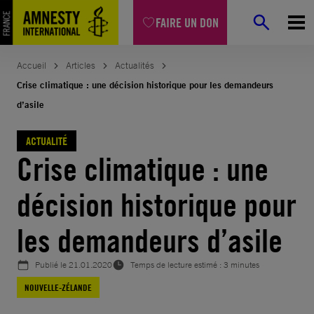
Aller
FAIRE UN DON
au
contenu
Accueil
Articles
Actualités
Crise climatique : une décision historique pour les demandeurs
d’asile
ACTUALITÉ
Crise climatique : une
décision historique pour
les demandeurs d’asile
Publié le
21.01.2020
Temps de lecture estimé : 3 minutes
NOUVELLE-ZÉLANDE