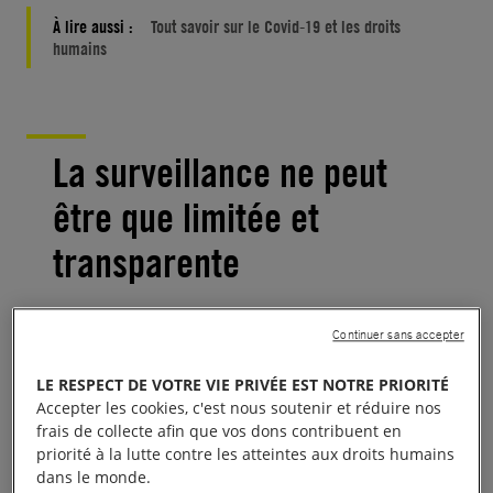
À lire aussi :
Tout savoir sur le Covid-19 et les droits
humains
La surveillance ne peut
être que limitée et
transparente
Les gouvernements ont l’obligation de garantir le
Continuer sans accepter
droit à la santé et de prévenir, traiter et maîtriser les
LE RESPECT DE VOTRE VIE PRIVÉE EST NOTRE PRIORITÉ
épidémies. Ils peuvent donc restreindre
Accepter les cookies, c'est nous soutenir et réduire nos
temporairement certains droits humains afin de
frais de collecte afin que vos dons contribuent en
répondre rapidement et de manière coordonnée à
priorité à la lutte contre les atteintes aux droits humains
dans le monde.
des situations d’urgence sanitaire. Mais ces