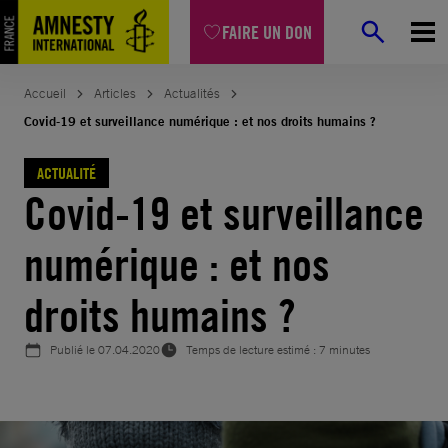
Aller
FAIRE UN DON
au
contenu
Accueil
Articles
Actualités
Covid-19 et surveillance numérique : et nos droits humains ?
ACTUALITÉ
Covid-19 et surveillance
numérique : et nos
droits humains ?
Publié le
07.04.2020
Temps de lecture estimé : 7 minutes