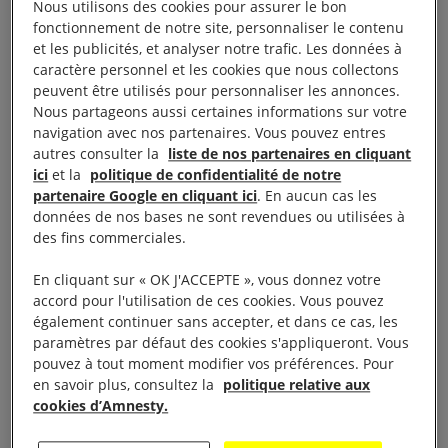
Nous utilisons des cookies pour assurer le bon
restrictions doivent
respecter des critères très
fonctionnement de notre site, personnaliser le contenu
stricts
.
et les publicités, et analyser notre trafic. Les données à
caractère personnel et les cookies que nous collectons
peuvent être utilisés pour personnaliser les annonces.
Les gouvernements doivent pouvoir démontrer :
Nous partageons aussi certaines informations sur votre
navigation avec nos partenaires. Vous pouvez entres
que les mesures mises en place
autres consulter la
liste de nos partenaires en cliquant
entrent dans le cadre de la loi ;
ici
et la
politique de confidentialité de notre
partenaire Google en cliquant ici
. En aucun cas les
qu’elles sont nécessaires,
données de nos bases ne sont revendues ou utilisées à
proportionnées et temporaires ;
des fins commerciales.
que leur mise en place se fait
dans la transparence et avec un
En cliquant sur « OK J'ACCEPTE », vous donnez votre
suivi adapté.
accord pour l'utilisation de ces cookies. Vous pouvez
également continuer sans accepter, et dans ce cas, les
En pratique, cela signifie que les mesures de
paramètres par défaut des cookies s'appliqueront. Vous
pouvez à tout moment modifier vos préférences. Pour
surveillance mises en place doivent
correspondre
en savoir plus, consultez la
politique relative aux
aux mesures les moins intrusives
pour atteindre
cookies d’Amnesty.
l’objectif recherché. Nous traversons une période