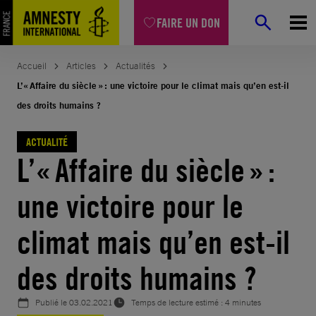
Aller
FAIRE UN DON
au
contenu
Accueil
Articles
Actualités
L’« Affaire du siècle » : une victoire pour le climat mais qu’en est-il
des droits humains ?
ACTUALITÉ
L’« Affaire du siècle » :
une victoire pour le
climat mais qu’en est-il
des droits humains ?
Publié le
03.02.2021
Temps de lecture estimé : 4 minutes