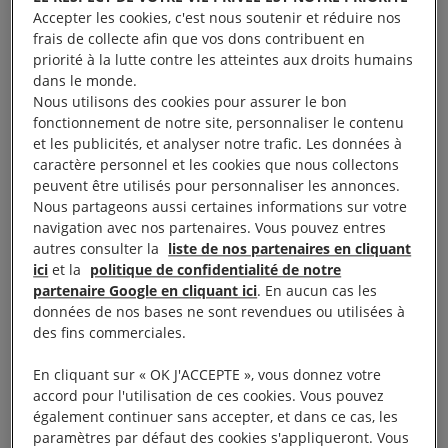
Accepter les cookies, c'est nous soutenir et réduire nos
respect de ses obligations internationales,
frais de collecte afin que vos dons contribuent en
européennes et françaises. Une pétition de soutien
priorité à la lutte contre les atteintes aux droits humains
dans le monde.
avait reçu un record inédit de plus de
2,3 millions
Nous utilisons des cookies pour assurer le bon
de signataires
démontrant l’attente forte des
fonctionnement de notre site, personnaliser le contenu
personnes à l’égard de l’Etat pour lutter contre la
et les publicités, et analyser notre trafic. Les données à
caractère personnel et les cookies que nous collectons
crise climatique.
peuvent être utilisés pour personnaliser les annonces.
Nous partageons aussi certaines informations sur votre
C’est la première fois que la question de la
navigation avec nos partenaires. Vous pouvez entres
responsabilité de l’Etat dans la lutte contre le
autres consulter la
liste de nos partenaires en cliquant
ici
et la
politique de confidentialité de notre
changement climatique
était posée au juge, et le
partenaire Google en cliquant ici
. En aucun cas les
tribunal a reconnu « les carences fautives de l’État
données de nos bases ne sont revendues ou utilisées à
des fins commerciales.
dans le respect de ses engagements en matière de
lutte contre le changement climatique ».
En cliquant sur « OK J'ACCEPTE », vous donnez votre
accord pour l'utilisation de ces cookies. Vous pouvez
également continuer sans accepter, et dans ce cas, les
paramètres par défaut des cookies s'appliqueront. Vous