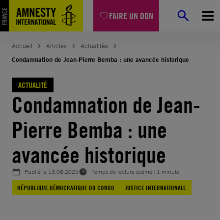
Aller
FAIRE UN DON
au
contenu
Accueil
Articles
Actualités
Condamnation de Jean-Pierre Bemba : une avancée historique
ACTUALITÉ
Condamnation de Jean-
Pierre Bemba : une
avancée historique
Publié le
13.08.2025
Temps de lecture estimé : 1 minute
RÉPUBLIQUE DÉMOCRATIQUE DU CONGO
JUSTICE INTERNATIONALE