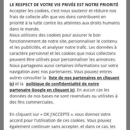
marque une avancée historique pour
LE RESPECT DE VOTRE VIE PRIVÉE EST NOTRE PRIORITÉ
les victimes de violences sexuelles
Accepter les cookies, c'est nous soutenir et réduire nos
pendant les conflits.
frais de collecte afin que vos dons contribuent en
priorité à la lutte contre les atteintes aux droits humains
dans le monde.
L’arrestation, la condamnation et le verdict de la
Nous utilisons des cookies pour assurer le bon
Cour Pénale Internationale (CPI) visant Jean-Pierre
fonctionnement de notre site, personnaliser le contenu
et les publicités, et analyser notre trafic. Les données à
Bemba adressent un signal fort : ceux qui
caractère personnel et les cookies que nous collectons
commettent des crimes relevant du droit
peuvent être utilisés pour personnaliser les annonces.
international seront au bout du compte tenus pour
Nous partageons aussi certaines informations sur votre
navigation avec nos partenaires. Vous pouvez entres
responsables de leurs actes.
autres consulter la
liste de nos partenaires en cliquant
ici
et la
politique de confidentialité de notre
Le verdict fait suite à la condamnation par la CPI au
partenaire Google en cliquant ici
. En aucun cas les
données de nos bases ne sont revendues ou utilisées à
mois de mars de Jean-Pierre Bemba, ancien vice-
des fins commerciales.
président de la République démocratique du Congo
(RDC), pour des crimes de guerre et des crimes
En cliquant sur « OK J'ACCEPTE », vous donnez votre
accord pour l'utilisation de ces cookies. Vous pouvez
contre l’humanité commis en République
également continuer sans accepter, et dans ce cas, les
centrafricaine – meurtres, viols et pillages