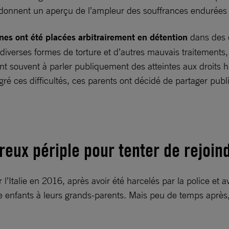
donnent un aperçu de l’ampleur des souffrances endurées p
nes ont été placées arbitrairement en détention
dans des c
t diverses formes de torture et d’autres mauvais traitements
tent souvent à parler publiquement des atteintes aux droits h
gré ces difficultés, ces parents ont décidé de partager publ
ux périple pour tenter de rejoindr
’Italie en 2016, après avoir été harcelés par la police et av
tre enfants à leurs grands-parents. Mais peu de temps apr