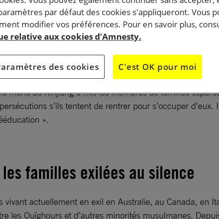
 paramètres par défaut des cookies s'appliqueront. Vous 
ent modifier vos préférences. Pour en savoir plus, consu
donne la parole à ces parents ouïghours exilés dont le
que relative aux cookies d’Amnesty.
étenus dans des « orphelinats » d’État, dans la région
injiang. Témoignages.
Paramètres des cookies
C'est OK pour moi
e mène au Xinjiang a mis les membres de familles séparées
 persécutions s’ils tentent de rentrer pour s’occuper d’eux.
ééducation ».
les familles exilées au silence
ivant actuellement en exil en Australie, au Canada, en Ital
ontre les Ouïghours et d’autres minorités musulmanes. Depui