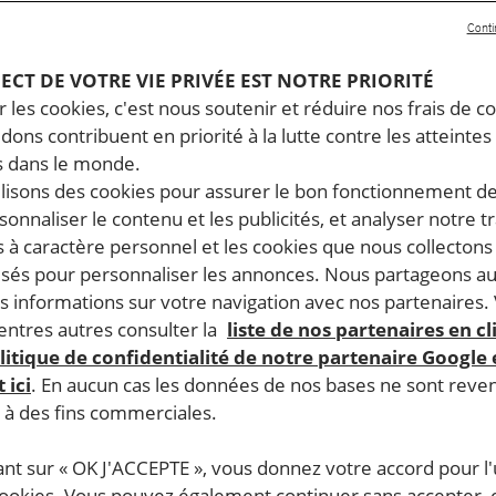
Conti
PECT DE VOTRE VIE PRIVÉE EST NOTRE PRIORITÉ
 les cookies, c'est nous soutenir et réduire nos frais de co
dons contribuent en priorité à la lutte contre les atteintes
 dans le monde.
ilisons des cookies pour assurer le bon fonctionnement d
rsonnaliser le contenu et les publicités, et analyser notre tr
 à caractère personnel et les cookies que nous collecton
lisés pour personnaliser les annonces. Nous partageons au
s informations sur votre navigation avec nos partenaires.
ntres autres consulter la
liste de nos partenaires en cl
litique de confidentialité de notre partenaire Google
 ici
. En aucun cas les données de nos bases ne sont rev
s à des fins commerciales.
ant sur « OK J'ACCEPTE », vous donnez votre accord pour l'u
cookies. Vous pouvez également continuer sans accepter, 