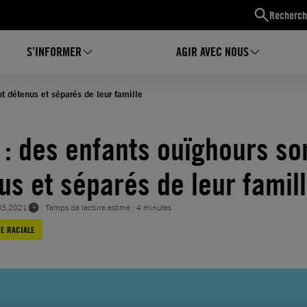
Recherch
S’INFORMER
AGIR AVEC NOUS
t détenus et séparés de leur famille
 : des enfants ouïghours so
us et séparés de leur famil
03.2021
Temps de lecture estimé : 4 minutes
CE RACIALE