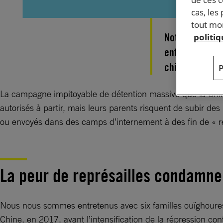
cas, les
tout mom
Notre enquête 
politi
enfants sont d
chinoise du X
La campagne impitoyable de détention massive que la Chin
autorisés à partir, mais leurs parents risquent de subir des
ou envoyés dans des camps d’internement à des fin de « r
La peur de représailles condamne 
Nous nous sommes entretenus avec six familles ouïghoures v
Chine, en 2017, avant l’intensification de la répression c