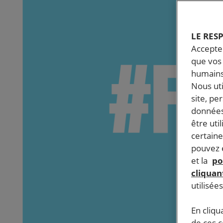
LE RES
Accepter
que vos 
humains
Nous ut
site, pe
données
être uti
certaine
pouvez e
et la
po
cliquant
utilisée
En cliqu
de ces 