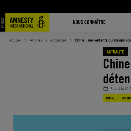
Aller
au
contenu
NOUS CONNAÎTRE
Accueil
Articles
Actualités
Chine : des enfants ouïghours son
ACTUALITÉ
Chine
déten
Publié le
17.
CHINE
JUSTI