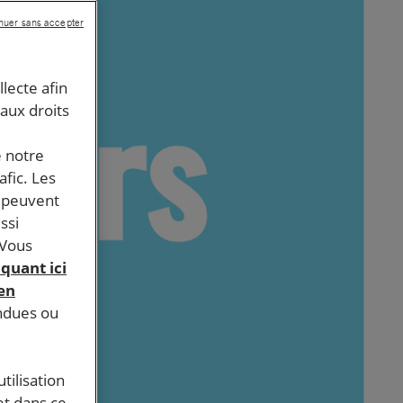
nuer sans accepter
llecte afin
 aux droits
e notre
afic. Les
s peuvent
ssi
 Vous
iquant ici
 en
endues ou
tilisation
et dans ce