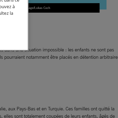
pouvez à
AAP Image/Lukas Coch
ltez la
s
 dans une situation impossible : les enfants ne sont pas
 Ils pourraient notamment être placés en détention arbitraire
ie, aux Pays-Bas et en Turquie. Ces familles ont quitté la
s, elles sont totalement coupées de leurs enfants, âgés de